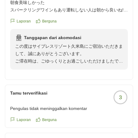
朝食美味しかった
スパークリングワインもあり運転しない人は朝から良いね!
朝食の時間は短めでした
Laporan
Berguna
部屋も綺麗で満足
クチコミの詳細はこちらから
Tanggapan dari akomodasi
https://review.travel.rakuten.co.jp/hotel/voice/65975?
この度はサイプレスリゾート久米島にご宿泊いただきま
reviewId=33123478069156
して、誠にありがとうございます。
ご滞在時は、ごゆっくりとお過ごしいただけましたでし
ょうか。
朝食につきまして、ご満足いただき大変嬉しく存じま
す。久米島の食材や沖縄らしさを大事に、シェフが厳選
Tamu terverifikasi
3
した新鮮なものを使用したお料理をご提供しておりま
す。スパークリングワインとともに優雅なリゾート地の
Pengulas tidak meninggalkan komentar
朝をお過ごしいただければと思います。
Laporan
Berguna
客室につきましてもお褒めの言葉をいただき、大変嬉し
く存じます。全室オーシャンビューで、久米島の雄大な