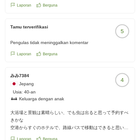
るよう努めてまいります。
Laporan
Berguna
最後になりましたが、この度は貴重なご意見をお寄せい
Tamu terverifikasi
ただきましてありがとうございました。
5
またのご来島・ご来館を心よりお待ちしております。
Pengulas tidak meninggalkan komentar
サイプレスリゾート久米島
Laporan
Berguna
みみ7384
4
Jepang
Usia:
40-an
Keluarga dengan anak
大浴場と景観は素晴らしい、でも虫は出ると思って予約すべ
きかな
空港からすぐのホテルで、路線バスで移動はできると思いま
すが、繁華街から離れているので、レンタカーを借りて夜ご
Laporan
Berguna