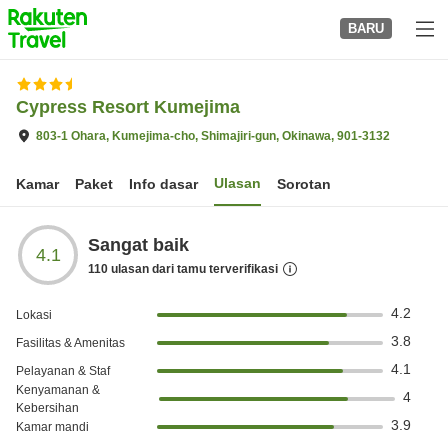
to
BARU
top
page
Cypress Resort Kumejima
803-1 Ohara, Kumejima-cho, Shimajiri-gun, Okinawa, 901-3132
Ulasan
Kamar
Paket
Info dasar
Sorotan
Sangat baik
4.1
110
ulasan dari tamu terverifikasi
4.2
Lokasi
3.8
Fasilitas & Amenitas
4.1
Pelayanan & Staf
Kenyamanan &
4
Kebersihan
3.9
Kamar mandi