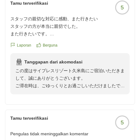
Tamu terverifikasi
海と空を独り占めできる空間をご提供しております。時
5
間帯によって移り変わる風景をお楽しみいただけます。
スタッフの親切な対応に感動、また行きたい
スタッフの方が本当に親切でした。
最後になりましたが、この度は貴重なご意見をお寄せい
また行きたいです。
ただきましてありがとうございました。
クチコミの詳細はこちらから
またのご来島・ご来館を心よりお待ちしております。
Laporan
Berguna
https://review.travel.rakuten.co.jp/hotel/voice/65975?
サイプレスリゾート久米島
reviewId=33123478008389
Tanggapan dari akomodasi
この度はサイプレスリゾート久米島にご宿泊いただきま
して、誠にありがとうございます。
ご滞在時は、ごゆっくりとお過ごしいただけましたでし
ょうか。
当館スタッフに温かいお言葉をいただき大変光栄です。
これからも皆様の旅の思い出となるホテルづくりに取り
Tamu terverifikasi
5
組んでまいります。
久米島ならではの穏やかな時間や、海を眺めながらゆっ
Pengulas tidak meninggalkan komentar
たりとお過ごしいただけるひとときを次回もご提供でき