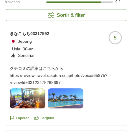
4.1
Makanan
Sortir & filter
きなこもち03317592
5
Jepang
Usia:
30-an
Sendirian
クチコミの詳細はこちらから
https://review.travel.rakuten.co.jp/hotel/voice/65975?
reviewId=33123478268697
Laporan
Berguna