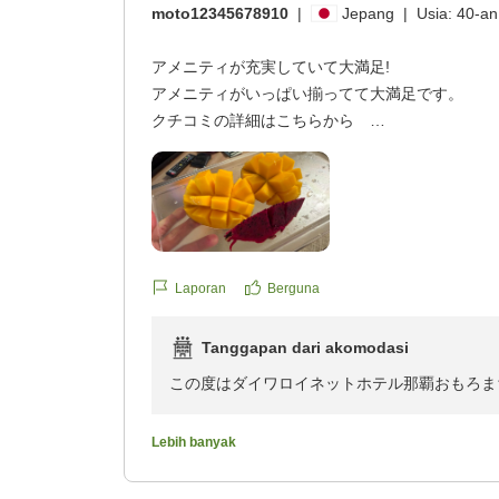
moto12345678910
|
Jepang
|
Usia:
40-an
アメニティが充実していて大満足!
アメニティがいっぱい揃ってて大満足です。
クチコミの詳細はこちらから
https://review.travel.rakuten.co.jp/hotel/voice/13
reviewId=33123478629771
Laporan
Berguna
Tanggapan dari akomodasi
この度はダイワロイネットホテル那覇おもろま
す。
Lebih banyak
アメニティにつきましてお褒めの言葉をいただ
だけたご様子を伺い、スタッフ一同励みになり