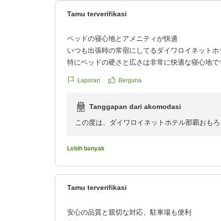
Tamu terverifikasi
また沖縄へお越しの際は、ぜひ当ホテルをご利
お客様のまたのお越しを心よりお待ち申し上げ
ベッドの寝心地とアメニティが快適
いつも出張時の常宿にしてるダイワロイネットホ
特にベッドの硬さと広さは非常に快適な寝心地で
特に高い枕を好む私には、部屋に常設の予備枕は
Laporan
Berguna
アメニティバイキングもコーヒー好きの私にも助
対する心使いを感じます。
Tanggapan dari akomodasi
また次の那覇出張時も利用させていただきます。
クチコミの詳細はこちらから
この度は、ダイワロイネットホテル那覇おもろ
https://review.travel.rakuten.co.jp/hotel/voice/13
ます。
reviewId=33123478572491
また、いつも当ホテルを常宿としてご愛顧いた
Lebih banyak
ベッドの寝心地や常設の枕につきまして、ご満
じます。快適な休息のお役に立てて何よりです
Tamu terverifikasi
また、アメニティバイキングにつきましても、
でいただけているようで、私共としても大変励
安心の品質と親切な対応、駐車場も便利