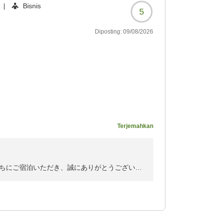
|
Bisnis
5
Diposting:
09/08/2026
4763?
Terjemahkan
ちにご宿泊いただき、誠にありがとうございま
き、大変嬉しく存じます。快適にお過ごしいた
ます。