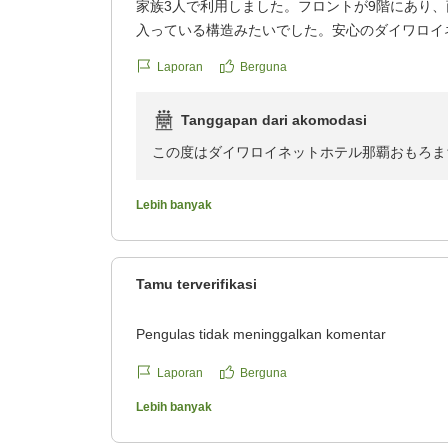
家族3人で利用しました。フロントが9階にあり、
これからもお客様に快適にお過ごしいただける
入っている構造みたいでした。安心のダイワロイ
また那覇へお越しの際は、ぜひ当ホテルをご利
対応も親切、丁寧でした。
一同心よりお待ち申し上げております。
Laporan
Berguna
立体駐車場はチェックイン後なら何度でも出し入
会があれば再訪します。
Tanggapan dari akomodasi
クチコミの詳細はこちらから
https://review.travel.rakuten.co.jp/hotel/voice/13
この度はダイワロイネットホテル那覇おもろま
reviewId=33123478515091
今回駐車場やスタッフ応対について、満足いた
今後もお客様により良いサービスがご提供出来
Lebih banyak
機会がございましたら是非当ホテルをご利用く
またのお越しをスタッフ一同、心よりお待ち申
お忙しい中ご投稿いただきありがとうございま
Tamu terverifikasi
Pengulas tidak meninggalkan komentar
Laporan
Berguna
Lebih banyak