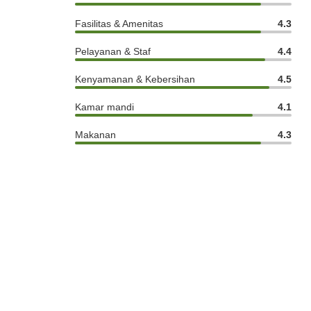
Fasilitas & Amenitas
4.3
Pelayanan & Staf
4.4
Kenyamanan & Kebersihan
4.5
Kamar mandi
4.1
Makanan
4.3