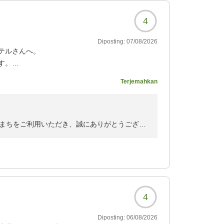
4
用くださいませ。
ております。
Diposting:
07/08/2026
テルさんへ。
す。
ありがたく使ってます。
Terjemahkan
かってます。ユーザーに
まちをご利用いただき、誠にありがとうござい
4763?
だき、重ねて御礼申し上げます。
足いただけているご様子を伺い、大変嬉しく存
。
4
コーヒーをご愛飲いただいているお客様に喜ん
みになります。
Diposting:
06/08/2026