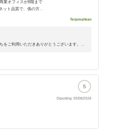
商業オフィスが8階まで
よう、サービスの向上に努めてまいります。
ネット品質で、係の方の
用ください。お客様のまたのお越しをスタッフ
Terjemahkan
れ可能で便利でした。機
4763?
ちをご利用いただきありがとうございます。
だけた様子で私共も嬉しく存じます。
ます様スタッフ一同努めて参りますので、また
ださいませ。
し上げます。
す。
5
Diposting:
05/08/2026