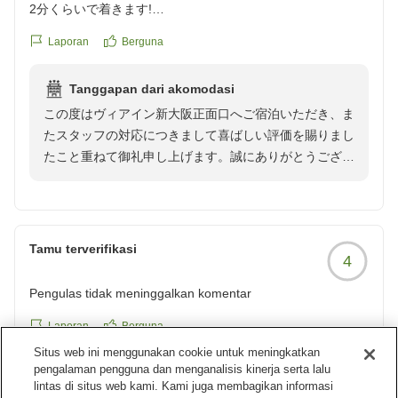
2分くらいで着きます!
また利用したいですが、人気のようで10月も探しましたが空
Laporan
Berguna
いていませんでした。おすすめです
クチコミの詳細はこちらから
Tanggapan dari akomodasi
https://review.travel.rakuten.co.jp/hotel/voice/166284?
この度はヴィアイン新大阪正面口へご宿泊いただき、ま
reviewId=33123478008086
たスタッフの対応につきまして喜ばしい評価を賜りまし
たこと重ねて御礼申し上げます。誠にありがとうござい
ます。
少しでも多くのお客様に泊まって良かったと思っていた
だくことができるように、スタッフ一同今後も精進して
参ります。
Tamu terverifikasi
4
ネット予約状況は日々空室が変わることもございますの
Pengulas tidak meninggalkan komentar
で、もしもご希望のご日程に空きが出ていましたら、再
度わたくしどものホテルへご宿泊賜りますれば幸いでご
Laporan
Berguna
ざいます。
Situs web ini menggunakan cookie untuk meningkatkan
pengalaman pengguna dan menganalisis kinerja serta lalu
lintas di situs web kami. Kami juga membagikan informasi
Tamu terverifikasi
お客様のまたのご来館スタッフ一同心よりお待ち申し上