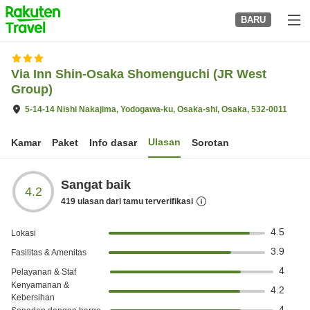
to
BARU
top
page
Via Inn Shin-Osaka Shomenguchi (JR West
Group)
5-14-14 Nishi Nakajima, Yodogawa-ku, Osaka-shi, Osaka, 532-0011
Ulasan
Kamar
Paket
Info dasar
Sorotan
Sangat baik
4.2
419
ulasan dari tamu terverifikasi
4.5
Lokasi
3.9
Fasilitas & Amenitas
4
Pelayanan & Staf
Kenyamanan &
4.2
Kebersihan
4