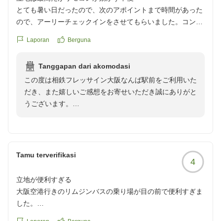
これからも清潔で快適な空間づくりに努め、皆様に安心
とても暑い日だったので、次のアポイントまで時間があった
してご宿泊いただけるホテルを目指してまいります。
ので、アーリーチェックインをさせてもらいました。コンビ
ニも一階にあり、地下鉄にも近くて、立地は最高!
またなんばへお越しの際は、ぜひ当ホテルをご利用くだ
Laporan
Berguna
残念なのは、TVのリモコンが効かず、手動で対応。
さいませ。スタッフ一同、心よりお待ちしております。
クチコミの詳細はこちらから
Tanggapan dari akomodasi
https://review.travel.rakuten.co.jp/hotel/voice/173011?
相鉄フレッサイン大阪なんば駅前 フロントスタッフ一
この度は相鉄フレッサイン大阪なんば駅前をご利用いた
reviewId=33123478204748
同
だき、また嬉しいご感想をお寄せいただき誠にありがと
うございます。
なんば駅からのアクセスや、近隣のコンビニなど立地面
にご満足いただけたとのこと、大変嬉しく拝読いたしま
した。
Tamu terverifikasi
4
TVのリモコンにつきまして、ご不便おかけし申し訳ご
立地が便利すぎる
ざいません。
大阪空港行きのリムジンバスの乗り場が目の前で便利すぎま
した。
また大阪へお越しの際にも、ぜひ当ホテルをご利用くだ
翌日大阪空港使う時は、ほんとに便利です。