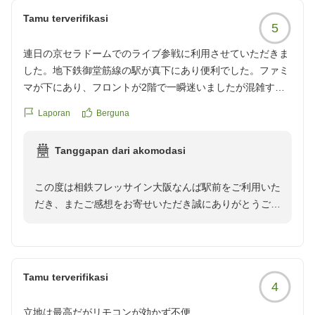
Tamu terverifikasi
5
連日の京セラドームでのライブ参戦に利用させていただきま
した。地下鉄御堂筋線の駅が真下にあり便利でした。ファミ
マが下にあり、フロントが2階で一瞬迷いましたが混雑する
こともなく、機械でのチェックインもチェックアウトもスム
Laporan
Berguna
ーズでした。ベッドは大きく1人であれば充分な広さです。
フロントでアメニティバーで必要なものを持っていくシステ
Tanggapan dari akomodasi
ムです。
クチコミの詳細はこちらから
この度は相鉄フレッサイン大阪なんば駅前をご利用いた
https://review.travel.rakuten.co.jp/hotel/voice/173011?
だき、またご感想をお寄せいただき誠にありがとうござ
reviewId=33123478223755
います。
なんば駅からのアクセスや、近隣のコンビニなど立地面
にご満足いただけたとのこと、大変嬉しく拝読いたしま
Tamu terverifikasi
4
した。
立地は最高だがリモコンが効かず不便