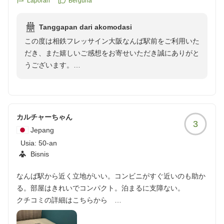
さいませ。スタッフ一同、心よりお待ちしております。
Laporan
Berguna
クチコミの詳細はこちらから
https://review.travel.rakuten.co.jp/hotel/voice/173011?
相鉄フレッサイン大阪なんば駅前 フロントスタッフ一
Tanggapan dari akomodasi
reviewId=33123478199326
同
この度は相鉄フレッサイン大阪なんば駅前をご利用いた
だき、また嬉しいご感想をお寄せいただき誠にありがと
うございます。
大阪空港行きのリムジンバス乗り場が目の前という立地
を便利に感じていただけたとのこと、大変嬉しく拝見い
たしました。
カルチャーちゃん
3
Jepang
翌日に大阪空港をご利用のお客様には、多くの方からご
Usia:
50-an
好評をいただいている当ホテルの魅力の一つです。ご移
Bisnis
動前の時間を少しでもゆったりとお過ごしいただけたの
であれば幸いです。
なんば駅から近く立地がいい。コンビニがすぐ近いのも助か
る。部屋はきれいでコンパクト。泊まるに支障ない。
また大阪へお越しの際にも、ぜひ当ホテルをご利用くだ
クチコミの詳細はこちらから
さいませ。スタッフ一同、心よりお待ちしております。
https://review.travel.rakuten.co.jp/hotel/voice/173011?