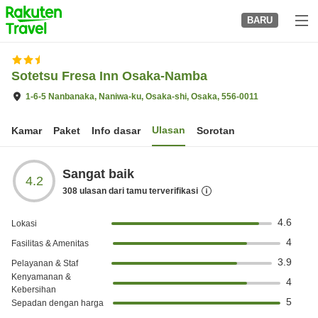
to
BARU
top
page
Sotetsu Fresa Inn Osaka-Namba
1-6-5 Nanbanaka, Naniwa-ku, Osaka-shi, Osaka, 556-0011
Ulasan
Kamar
Paket
Info dasar
Sorotan
Sangat baik
4.2
308
ulasan dari tamu terverifikasi
4.6
Lokasi
4
Fasilitas & Amenitas
3.9
Pelayanan & Staf
Kenyamanan &
4
Kebersihan
5
Sepadan dengan harga