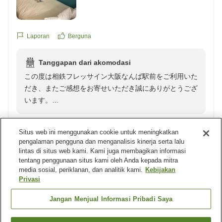
reviewId=33123478187863
相鉄フレッサイン大阪なんば駅前 フロントスタッフ一
同
Laporan
Berguna
Tanggapan dari akomodasi
この度は相鉄フレッサイン大阪なんば駅前をご利用いた
だき、またご感想をお寄せいただき誠にありがとうござ
います。
なんば駅からのアクセスや、近隣のコンビニなど立地面
Situs web ini menggunakan cookie untuk meningkatkan
にご満足いただけたとのこと、大変嬉しく拝読いたしま
pengalaman pengguna dan menganalisis kinerja serta lalu
した。
lintas di situs web kami. Kami juga membagikan informasi
Tamu terverifikasi
5
tentang penggunaan situs kami oleh Anda kepada mitra
media sosial, periklanan, dan analitik kami.
Kebijakan
また、お部屋につきましても「きれいでコンパクト」と
Pengulas tidak meninggalkan komentar
Privasi
のお言葉をいただき、快適にお過ごしいただけたようで
安心しております。
Laporan
Berguna
Jangan Menjual Informasi Pribadi Saya
これからも清潔で快適な空間づくりに努め、皆様に安心