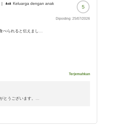
|
Keluarga dengan anak
5
Diposting:
25/07/2026
食べられると伝えました
、なんと母に出された刺身
嬉しかった!
に綺麗に食べつくし喜ん
寿ができたこと感謝しま
変ありがとうございました
Terjemahkan
097?
がとうございます。
スタッフ一同、大変嬉しく拝読いたしました。
につきまして、お母様のお口に合う一皿をご用
物の竹崎蟹を綺麗に召し上がっていただけたご