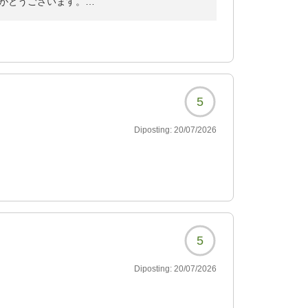
097?
がとうございます。
、海辺のプレミアムリゾート旅館。
事をお楽しみいただけておりましたら幸いに存
ようで、私どもも大変嬉しく思っております。
お過ごしいただける、大人2名専用の隠れ家リ
お子様が感動されたとのこと、何よりでござい
5
星が広がり、幻想的なひとときをお過ごしいた
Diposting:
20/07/2026
きをお過ごしいただける、静寂に包まれた癒や
ても味の濃さが際立つのが特徴でございます。
一同励みとなっております。
ますよう心よりお待ち申し上げます。
5
Diposting:
20/07/2026
に合わせて3つのお宿をご用意しております。