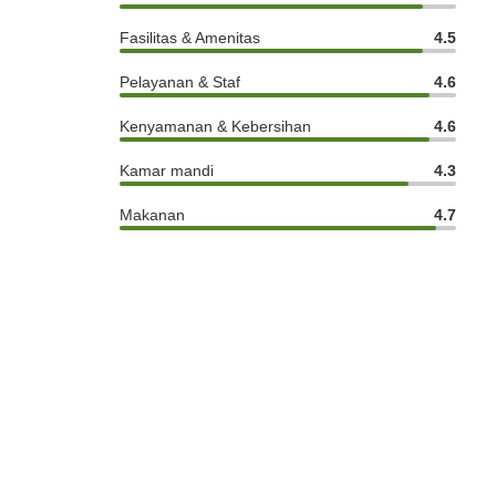
Fasilitas & Amenitas
4.5
Pelayanan & Staf
4.6
Kenyamanan & Kebersihan
4.6
Kamar mandi
4.3
Makanan
4.7