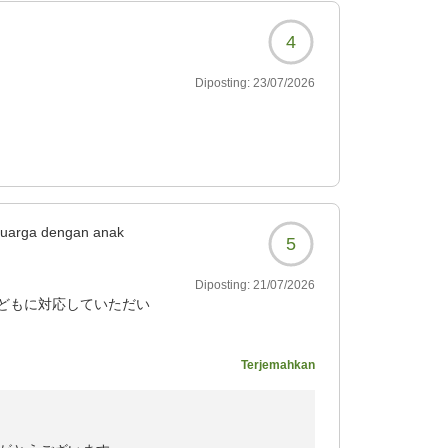
4
に貢献する」という想いを胸に、日々のご滞在
Diposting:
23/07/2026
のご旅行が、思い出に残るひとときとなりまし
なりました。
への温かいお言葉も、しかと本人へ伝えさせて
な日々が末永く続きますことをお祈り申し上げ
luarga dengan anak
5
とともにお待ちしております。これからも素敵
。
Diposting:
21/07/2026
どもに対応していただい
感動していました。蟹も味
Terjemahkan
させていただきたいで
に合わせて3つのお宿をご用意しております。