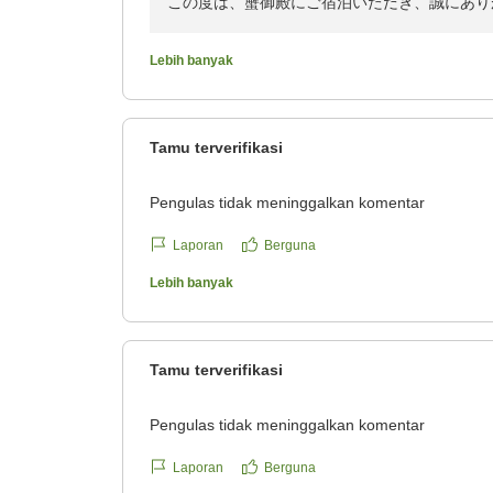
https://review.travel.rakuten.co.jp/hotel/voice/53
この度は、蟹御殿にご宿泊いただき、誠にあり
reviewId=33123478162917
◆ 蟹御殿
有明海の絶景と名物・竹崎蟹を存分に楽しめる
お子様の食物アレルギーに際し、安心してお食
Lebih banyak
じます。ご家族との素敵なご旅行となりました
◆ 風の森
大切な方とのかけがえのない時間をゆったりと
7階の露天風呂からご覧いただいた星空にも、
Tamu terverifikasi
ゾート。
ました。この時期の太良町は夜になると満点の
だけます。
Pengulas tidak meninggalkan komentar
◆ 枯淡嬉野
日常の喧騒から離れ、心と身体を整えるひとと
竹崎蟹は有明海自慢の渡り蟹で、他の蟹と比べ
Laporan
Berguna
しの宿。
ご夕食もお楽しみいただけたようで、スタッフ
Lebih banyak
------------------------------------------------------
またお子様とご一緒に、当館へお越しいただけ
蟹御殿
Tamu terverifikasi
野林
Pengulas tidak meninggalkan komentar
------------------------------------
GOTEN リゾートでは、旅のスタイルや目的
Laporan
Berguna