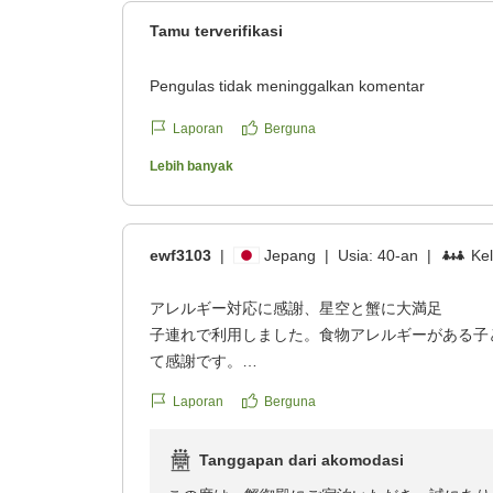
様子も、この上ない喜びでございます。
Tamu terverifikasi
私どもは「お客様のかけがえのない思い出作り
Pengulas tidak meninggalkan komentar
に向き合っております。卒寿という大切な節目
たこと、私たちにとりましても何よりの励みと
Laporan
Berguna
Lebih banyak
料理長、また夕食を担当いたしましたスタッフ
いただきます。
ewf3103
お母様をはじめ皆様のご健康と、明るく穏やか
|
Jepang
|
Usia:
40-an
|
Ke
ます。またお目にかかれる日を、有明海の景色
アレルギー対応に感謝、星空と蟹に大満足
な旅が続きますことを、心より願っております
子連れで利用しました。食物アレルギーがある子
て感謝です。
蟹御殿
7階の露天風呂から満点の星空が見えて子どもは
野林
Laporan
Berguna
が濃くてとても美味しかったです。またぜひ利用
す。
--------------------------------------------------
Tanggapan dari akomodasi
クチコミの詳細はこちらから
GOTEN リゾートでは、旅のスタイルや目的