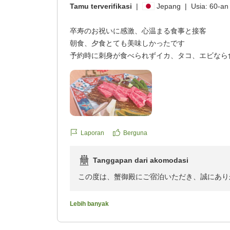
Tamu terverifikasi
|
Jepang
|
Usia:
60-an
卒寿のお祝いに感激、心温まる食事と接客
朝食、夕食とても美味しかったです
予約時に刺身が食べられずイカ、タコ、エビなら
が用意は出来ないとの事で納得していました! が
はイカ、タコ、エビ思わずえっ~ビックリとっても
最近食欲がなく心配してたけど大好物の蟹は上手
でいました。御祝のプレート等々思い出に残る卒
す!
料理長様、夕飯接客していただいた女性の方 大
Laporan
Berguna
他の画像やクチコミの詳細はこちらから
https://review.travel.rakuten.co.jp/hotel/voice/53
Tanggapan dari akomodasi
reviewId=33123478198217
この度は、蟹御殿にご宿泊いただき、誠にあり
「心温まる食事と接客」とのお言葉を頂戴し、
Lebih banyak
ご予約の際に承っておりましたお料理のご要望
意でき、私どもも安堵いたしております。大好