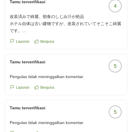
Tamu terverifikasi
4
改装済みで綺麗、朝食のしじみ汁が絶品
ホテル自体は古い建物ですが、改装されていてそこそこ綺麗
です。
予約のタイミングなのか、そういうプランだったのか、本館
Laporan
Berguna
ではなく別館の部屋だったので渡り廊下を歩いて行くのが少
し手間でした。
フロント前でもらえるアメニティは豊富で便利。
Tamu terverifikasi
5
朝食も美味しくて、とくに地元特産のしじみ汁が二日酔いに
の胃に沁みました。
Pengulas tidak meninggalkan komentar
クチコミの詳細はこちらから
https://review.travel.rakuten.co.jp/hotel/voice/5694?
Laporan
Berguna
reviewId=33123478341678
Tamu terverifikasi
5
Pengulas tidak meninggalkan komentar