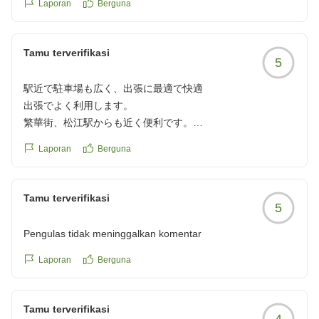
Laporan
Berguna
Tamu terverifikasi
5
駅近で駐車場も広く、出張に最適で快適
出張でよく利用します。
繁華街、松江駅からも近く便利です。
駐車場もあり、わりかしハイエースのような
Laporan
Berguna
大きめな車両も駐車可能!
部屋は広くはないが、コンパクトでキレイで特に問題は
ありません!スタッフの方の対応もいいです。
Tamu terverifikasi
5
いつもありがとうございます!
クチコミの詳細はこちらから
Pengulas tidak meninggalkan komentar
https://review.travel.rakuten.co.jp/hotel/voice/5694?
reviewId=33123478239179
Laporan
Berguna
Tamu terverifikasi
4