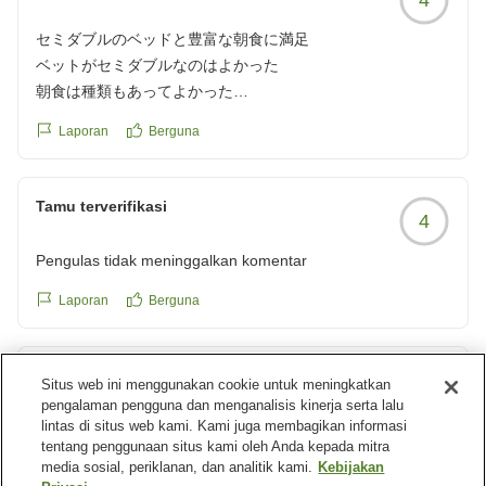
セミダブルのベッドと豊富な朝食に満足
ベットがセミダブルなのはよかった
朝食は種類もあってよかった
クチコミの詳細はこちらから
Laporan
Berguna
https://review.travel.rakuten.co.jp/hotel/voice/5694?
reviewId=33123478215494
Tamu terverifikasi
4
Pengulas tidak meninggalkan komentar
Laporan
Berguna
Tamu terverifikasi
Situs web ini menggunakan cookie untuk meningkatkan
4
pengalaman pengguna dan menganalisis kinerja serta lalu
lintas di situs web kami. Kami juga membagikan informasi
アメニティ充実、お菓子やドリンクも嬉しい
tentang penggunaan situs kami oleh Anda kepada mitra
アメニティ類は必要なものをロビーで取るスタイルですが種
media sosial, periklanan, dan analitik kami.
Kebijakan
類が充実しています。またちょっとしたお菓子やワンドリン