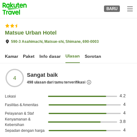
to
BARU
top
page
Matsue Urban Hotel
590-3 Asahimachi, Matsue-shi, Shimane, 690-0003
Ulasan
Kamar
Paket
Info dasar
Sorotan
Sangat baik
4
498
ulasan dari tamu terverifikasi
4.2
Lokasi
4
Fasilitas & Amenitas
4
Pelayanan & Staf
Kenyamanan &
3.8
Kebersihan
4
Sepadan dengan harga