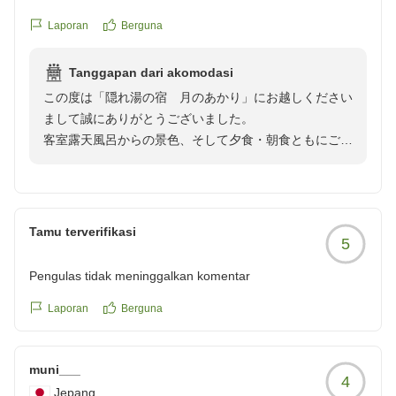
reviewId=33123478311888
Laporan
Berguna
Tanggapan dari akomodasi
この度は「隠れ湯の宿 月のあかり」にお越しください
まして誠にありがとうございました。
客室露天風呂からの景色、そして夕食・朝食ともにご満
足いただけたとのお言葉、大変嬉しく拝読いたしまし
た。スタッフの対応につきましてもお褒めの言葉をいた
だき、嬉しい思いでいっぱいです。
またお客様に「また行きたい」とお思いいただけるよ
Tamu terverifikasi
5
う、これからも真心を込めたおもてなしとお料理でお迎
えできるよう努めてまいります。季節ごとに異なる景色
Pengulas tidak meninggalkan komentar
や旬の食材を使ったお料理もご用意しておりますので、
またぜひ違う季節にもお越しいただけますと幸いです。
Laporan
Berguna
またのお越しを心よりお待ち申し上げております。この
度はご利用いただきありがとうございました。
muni___
4
Jepang