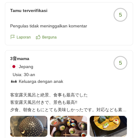
とが感じられた」というお言葉をいただき、私どもが日
頃より大切にしている思いが伝わったことに大変感激し
Tamu terverifikasi
5
ております。
これからもお客様に贅沢な時間とお寛ぎを提供できるよ
Pengulas tidak meninggalkan komentar
う、一層精進してまいります。 またのお越しをスタッ
フ一同心よりお待ち申し上げております。この度はご利
Laporan
Berguna
用いただきましてありがとうございました。
3音mama
5
Jepang
Usia:
30-an
Keluarga dengan anak
客室露天風呂と絶景、食事も最高でした
客室露天風呂付きで、景色も最高!!
夕食、朝食ともにとても美味しかったです。対応なども素晴
らしく、また行きたいと思える旅館でした!!
他の画像やクチコミの詳細はこちらから
https://review.travel.rakuten.co.jp/hotel/voice/76848?