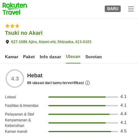
to
BARU
top
page
Tsuki no Akari
627-1086 Ajiro, Atami-shi, Shizuoka, 413-0103
Ulasan
Kamar
Paket
Info dasar
Sorotan
Hebat
4.3
86
ulasan dari tamu terverifikasi
4.1
Lokasi
4.1
Fasilitas & Amenitas
4.4
Pelayanan & Staf
Kenyamanan &
4.1
Kebersihan
4.5
Kamar mandi