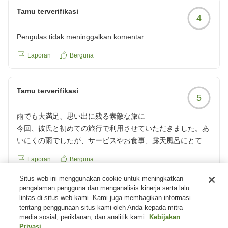
にもご満足いただけましたようで何よりでございます。
食事が本当に美味しい
Tamu terverifikasi
4
周囲に自然が広がる立地ならではの静けさを活かし、こ
客室露天風呂なので時間を気にせず入浴できる
れからもお客様にゆったりとした時間をお過ごしいただ
喫煙所(喫煙可能部屋)あり
Pengulas tidak meninggalkan komentar
けるよう努めてまいります。
部屋からの景色が良い
一方で、玄関やフロント、お食事処、喫煙所までの距離
Laporan
Berguna
ウォーターサーバーあり
をご不便に感じさせてしまいましたこと、また朝食のお
アメニティが良い(オーガニックのもので香りも使用感も良
時間が短く、ゆっくりお召し上がりいただけなかったこ
かった)
Tamu terverifikasi
と、深くお詫び申し上げます。貴重なご意見として承
Wi-Fiあり
5
り、今後の改善に役立ててまいりたく存じます。
周りに何もないので静かに過ごせる
雨でも大満足、思い出に残る素敵な旅に
また、露天風呂での虫の件でご不安な思いをさせてしま
今回、彼氏と初めての旅行で利用させていただきました。あ
い申し訳ございませんでした。事前にご案内はしており
わかりにくところにありますが、車で行くならアクセスはそ
いにくの雨でしたが、サービスやお食事、露天風呂にとても
ますものの、より安心してご入浴いただけますよう、さ
んなに不便ではないと思います。
大満足で、とてもいい思い出になりました。次はお天気が良
らに対策を検討してまいります。
久しぶりの旅行だったのでゆったり過ごせて満足です。他の
Laporan
Berguna
い日に伺いたいと思います。スタッフの皆様ありがとうござ
数々のお心遣いあるご意見を賜り、心より感謝申し上げ
お料理も食べてみたいので違う季節でお伺いしたいです。
いました。
ます。季節によってお料理の内容も変わりますので、ぜ
Situs web ini menggunakan cookie untuk meningkatkan
クチコミの詳細はこちらから
Tanggapan dari akomodasi
pengalaman pengguna dan menganalisis kinerja serta lalu
クチコミの詳細はこちらから
ひまた違う季節にお越しいただき、当宿でのひとときを
https://review.travel.rakuten.co.jp/hotel/voice/76848?
lintas di situs web kami. Kami juga membagikan informasi
この度は「隠れ湯の宿 月のあかり」にお越しくださ
https://review.travel.rakuten.co.jp/hotel/voice/76848?
お楽しみいただければ幸いです。またのお越しを心より
reviewId=33123478019936
tentang penggunaan situs kami oleh Anda kepada mitra
いまして誠にありがとうございました。
reviewId=33123477986742
お待ち申し上げております。
media sosial, periklanan, dan analitik kami.
Kebijakan
あいにくお天気には恵まれませんでしたが、お料理や露
Privasi
この度はご利用いただきましてありがとうございまし