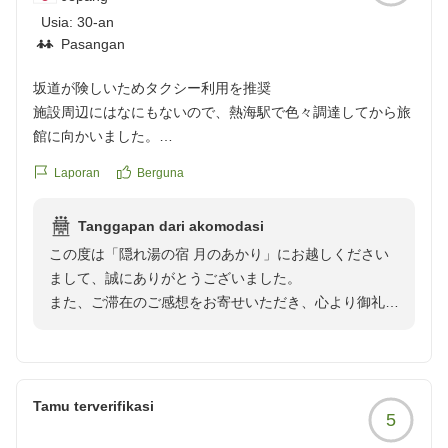
Usia:
30-an
Pasangan
坂道が険しいためタクシー利用を推奨
施設周辺にはなにもないので、熱海駅で色々調達してから旅
館に向かいました。
熱海駅からバスに乗車し弘法滝藤哲で降車。そこから徒歩で
Laporan
Berguna
15分。歩道がない危険なルートを選んでしまいましたが、な
んとか到着。
Tanggapan dari akomodasi
この度は「隠れ湯の宿 月のあかり」にお越しください
安全なルートでも、どちらにせよ坂道なので、タクシーの利
まして、誠にありがとうございました。
用を強く推奨します。帰りは網代駅までタクシーで1200円く
また、ご滞在のご感想をお寄せいただき、心より御礼申
らいでした。
し上げます。
当館は高台に位置しておりますため、徒歩でお越しのお
旅館の方達がお出迎えしてくださり、朝食の干物を自分で選
客様には坂道が続き、ご不便をおかけしております。快
びました。
適にお越しいただくためにも、タクシーのご利用をおす
ご飯も美味しく、露天風呂に入り放題で、自然に癒されなが
Tamu terverifikasi
5
すめしております。ご到着後は、スタッフのお出迎えや
らのんびり楽しく過ごせました。
ご朝食の干物選び、お食事、露天風呂などをご満喫いた