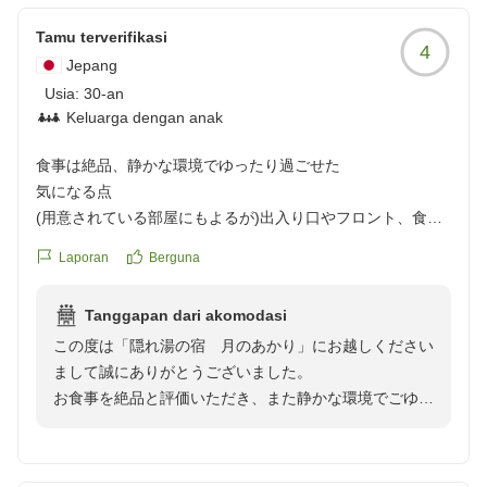
し上げております。
Tamu terverifikasi
この度もご利用いただきましてありがとうございまし
4
Jepang
た。
Usia:
30-an
Keluarga dengan anak
食事は絶品、静かな環境でゆったり過ごせた
気になる点
(用意されている部屋にもよるが)出入り口やフロント、食事
処まで結構遠かった(喫煙所が出入り口にあるため、必然的
Laporan
Berguna
に喫煙所までも遠かった)。
朝の食事が7:50-8:45まででゆっくり食事ができなかった。
Tanggapan dari akomodasi
露天風呂に虫が多かった(夜は明かりを消しておくといいで
この度は「隠れ湯の宿 月のあかり」にお越しください
すよなどの事前説明あり。虫除け、殺虫剤もあったけど、夜
まして誠にありがとうございました。
入る時に大きめの虫が浮かんでいてやっぱりちょっと怖かっ
お食事を絶品と評価いただき、また静かな環境でごゆっ
た笑、明るい時間に入ること、夜は明かりを消すのがおすす
くりお過ごしいただけたとのお言葉、スタッフ一同大変
め。)
嬉しく拝読いたしました。
お部屋の露天風呂や景色、アメニティ、Wi-Fi環境など
良かった点