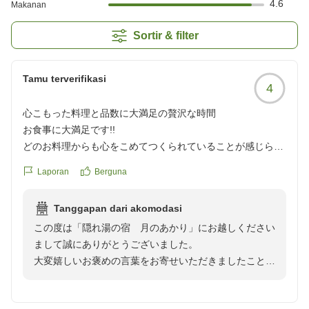
4.6
Makanan
Sortir & filter
Tamu terverifikasi
4
心こもった料理と品数に大満足の贅沢な時間
お食事に大満足です!!
どのお料理からも心をこめてつくられていることが感じら
れ、ゆっくり味わえる雰囲気がとても嬉しかったです。夕
Laporan
Berguna
食、朝食の品数にも大満足。地元の魚を様々なお料理でいた
だくことができ、お品書きを見ながら次のお料理が運ばれて
Tanggapan dari akomodasi
くるのが楽しみに感じました。贅沢な時間を過ごすことがで
この度は「隠れ湯の宿 月のあかり」にお越しください
きました。
まして誠にありがとうございました。
クチコミの詳細はこちらから
大変嬉しいお褒めの言葉をお寄せいただきましたこと、
https://review.travel.rakuten.co.jp/hotel/voice/76848?
心より御礼申し上げます。
reviewId=33123478497092
お食事にご満足いただけ、「心をこめて作られているこ