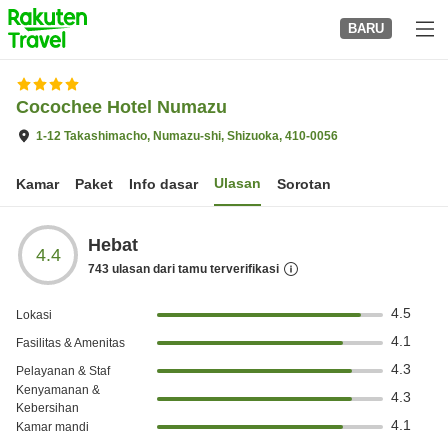
to
BARU
top
page
Cocochee Hotel Numazu
1-12 Takashimacho, Numazu-shi, Shizuoka, 410-0056
Ulasan
Kamar
Paket
Info dasar
Sorotan
Hebat
4.4
743
ulasan dari tamu terverifikasi
4.5
Lokasi
4.1
Fasilitas & Amenitas
4.3
Pelayanan & Staf
Kenyamanan &
4.3
Kebersihan
4.1
Kamar mandi