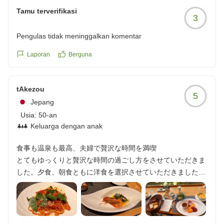
は、ご不便をおかけし申し訳ございませんでした。
する方にはもの足りないかもしれませんが、私たちにはちょ
Tamu terverifikasi
3
次回は、是非ご予約時にご相談いただけますと幸いで
うどいい落ち着いた雰囲気のホテルです。
す。
先客が多かったためか、朝食を7時に指定できなかったのは
Pengulas tidak meninggalkan komentar
大変残念ですが(当日の予定を組みなおすことに...)、それを
またのお越しを心よりお待ちしております。
Laporan
Berguna
差し引いてもは5つです。満足しています。
次回は、(可能であれば)予約時に朝食の時間も指定しておき
森の風那須 副支配人 格矢 征幸
たいと思います。
tAkezou
他の画像やクチコミの詳細はこちらから
5
Jepang
https://review.travel.rakuten.co.jp/hotel/voice/167733?
Usia:
50-an
reviewId=33123478205378
Keluarga dengan anak
食事も温泉も最高、夫婦で贅沢な時間を満喫
とてもゆっくりと贅沢な時間の過ごし方をさせていただきま
した。夕食、朝食ともに洋食を選択させていただきました
が、味、タイミング、構成含めて50代夫婦にはぴったりで、
大変美味しく頂きました。
また、最上階のお風呂はとても清潔で種類も豊富で楽しめま
した。また...肌が20歳若返るほどの肌触り。