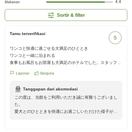
4.4
Makanan
Sortir & filter
Tamu terverifikasi
5
ワンコと快適に過ごせる大満足のひととき
ワンコと一緒に泊まれる
食事もお風呂もお部屋も大満足のホテルでした。スタッフの
皆さんもとても親切でした。
Laporan
Berguna
クチコミの詳細はこちらから
Tanggapan dari akomodasi
https://review.travel.rakuten.co.jp/hotel/voice/167733?
この度は、当館をご利用いただき誠に有難うございまし
reviewId=33123478222785
た。
愛犬とのひとときを快適にお過ごしいただけた様子が伺
え、大変嬉しく存じます。
またスタッフの対応へのお褒めの言葉も励みになりま