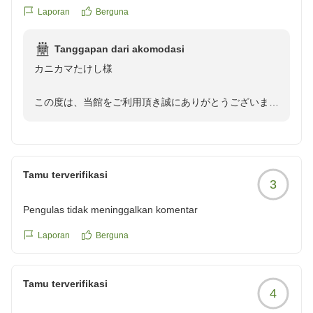
少しの不満も全くなく、大満足でした!スタッフの皆様、あり
Laporan
Berguna
がとうございました!
Tanggapan dari akomodasi
他の画像やクチコミの詳細はこちらから
カニカマたけし様
https://review.travel.rakuten.co.jp/hotel/voice/167733?
reviewId=33123477993774
この度は、当館をご利用頂き誠にありがとうございまし
た。
最上階の温泉、お料理、身に余るお褒めのお言葉をいた
だき、大変光栄でございます。
「肌が20歳若返るほどの肌触り」との嬉しいお言葉
Tamu terverifikasi
3
は、温泉の品質を維持するスタッフにとっても大きな励
みになります。
Pengulas tidak meninggalkan komentar
これからも皆様に非日常の癒しをご提供できるよう、お
もてなしの向上に努めて参ります。
Laporan
Berguna
またのお越しを、スタッフ一同心よりお待ち申し上げて
おります。
Tamu terverifikasi
4