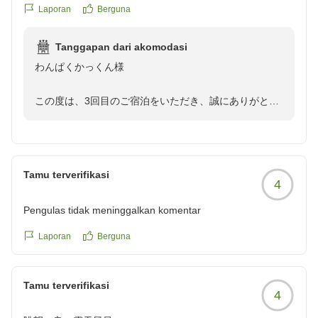
れて最高でした。今回は三回目の利用でしたが、食事は残念
Laporan
Berguna
だったです。
クチコミの詳細はこちらから
Tanggapan dari akomodasi
https://review.travel.rakuten.co.jp/hotel/voice/167733?
わんぱくかっくん様
reviewId=33123477805150
この度は、3回目のご宿泊をいただき、誠にありがとう
ございます。
ペット用品や温泉にご満足いただけた一方で楽しみにさ
れていたお食事がご期待に沿えず、大変心苦しく思って
Tamu terverifikasi
4
おります。
いただいた貴重なご意見を真摯に受け止め、料理長とも
Pengulas tidak meninggalkan komentar
共有
の上、今後の改善に努めて参ります。
Laporan
Berguna
またのお越しをお待ちしております
Tamu terverifikasi
4
副支配人 格矢