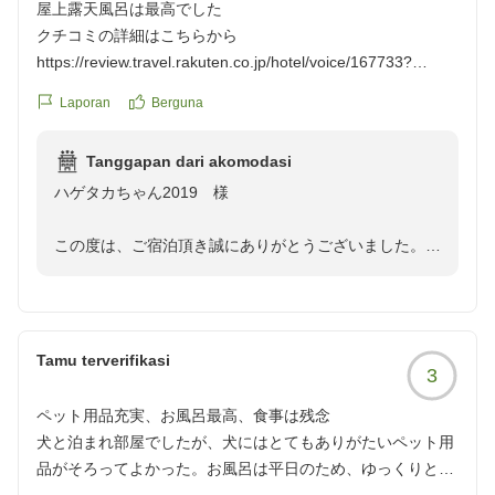
屋上露天風呂は最高でした
クチコミの詳細はこちらから
https://review.travel.rakuten.co.jp/hotel/voice/167733?
reviewId=33123477901443
Laporan
Berguna
Tanggapan dari akomodasi
ハゲタカちゃん2019 様
この度は、ご宿泊頂き誠にありがとうございました。
屋上露天風呂をご満喫いただけたようで大変嬉しく存じ
ます。
今後も皆様にご満足いただける癒しの空間を提供して参
Tamu terverifikasi
3
ります。
またのご来館を心よりお待ちしております。
ペット用品充実、お風呂最高、食事は残念
犬と泊まれ部屋でしたが、犬にはとてもありがたいペット用
副支配人 格矢
品がそろってよかった。お風呂は平日のため、ゆっくりと入