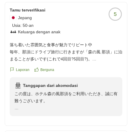
す。
またのお越しを心よりお待ちしております。
Tamu terverifikasi
5
森の風那須 副支配人 格矢 征幸
Jepang
Usia:
50-an
Keluarga dengan anak
落ち着いた雰囲気と食事が魅力でリピート中
毎年、那須にドライブ旅行に行きますが「森の風 那須」に泊
まることが多いです(これで4回目?5回目?)。
理由はいくつかありますが...(あくまで50代夫婦の感想です
Laporan
Berguna
が...)
・わりと新しいホテルのため全体的にきれい(私たちが宿泊
Tanggapan dari akomodasi
先を選択する重要な要素)
この度は、ホテル森の風那須をご利用いただき、誠に有
・夕朝食共に料理がおいしい、ちょうどいいボリューム(パ
難うございます。
ートナーは夕食のイタリアンがとても気に入ってます)
・過剰なサービス、足りないサービスがない(足す必要も、
当館の落ち着いた雰囲気やイタリアンの夕食、展望風呂
引く必要もない、バランスの取れたサービス)
からの眺望にご満足いただけ
・最上階の展望風呂からの眺めが最高に素敵
大変嬉しく存じます。朝食時間のご指定につきまして
子どものいる家族や、あれもこれも...というサービスを期待