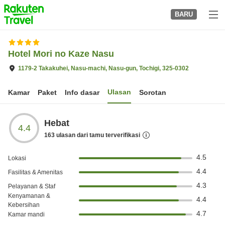
to
BARU
top
page
Hotel Mori no Kaze Nasu
1179-2 Takakuhei, Nasu-machi, Nasu-gun, Tochigi, 325-0302
Ulasan
Kamar
Paket
Info dasar
Sorotan
Hebat
4.4
163
ulasan dari tamu terverifikasi
4.5
Lokasi
4.4
Fasilitas & Amenitas
4.3
Pelayanan & Staf
Kenyamanan &
4.4
Kebersihan
4.7
Kamar mandi