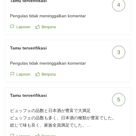
Tamu terverifikasi
す。
4
食事は二部制 バイキングで好きな物をいただく事が出来 満
足。
Pengulas tidak meninggalkan komentar
お酒も種類豊富でラウンジにはないものもありました。
Laporan
Berguna
夏休みということでお子様連れも多かったですが お客様の質
も良く全く気にならなかったです。
これといったメインメニューは無いのですが 種類は豊富でど
Tamu terverifikasi
3
の世代の方でも満足出来るかなとは思います。(お食事を楽
しみに旅行される方だと難しいとは思いますが...)
Pengulas tidak meninggalkan komentar
時間も90分ありゆっくり出来ました。
そのあとはラウンジで飲むもよし お部屋でまったりするもよ
Laporan
Berguna
し
カラオケ(有料 1時間1人550円)でしたので
Tamu terverifikasi
利用させていただきました。
5
卓球やビリヤードは無料で利用出来るようです。
客室は禁煙ですが喫煙室もあったので愛煙家の方はそこをご
ビュッフェの品数と日本酒が豊富で大満足
利用下さい。
ビュッフェの品数も多く、日本酒の種類が豊富でした。
館内設備ですが 古めなこともあり一括空調でした。
総じて味も良く、家族全員満足でした。
お部屋に個別のエアコンはついていませんので ちょっと蒸し
クチコミの詳細はこちらから