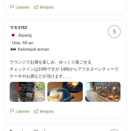
加湿空気清浄機があり、水を入れようとタンクを外したとこ
ろ真っ黒で気持ち悪かったです。
Laporan
Berguna
大浴場の入り口が、廊下から扉一枚だけの自動ドアです。お
風呂に入ろうとしたところ、スタッフの方がタオルの入れ替
マキ3762
えや掃除をされていましたが、自動ドアを切って開けぱなし
5
で、脱衣所が無防備になり気になりました。そのスタッフの
Jepang
方が廊下と脱衣所を、はだしのまま何度も行き来されてい
Usia:
50-an
て、みんな靴を脱いでお風呂に入るのに嫌でした。
Kelompok teman
ライブラリーも、びっくりするぐらい魅力がなかったです。
ラウンジでお酒を楽しみ、ゆっくり過ごせる
初TAOYA楽しみにしていたのに、がっかりが多すぎました。
チェックインは15時ですが 14時からアフタヌーンティーで
クチコミの詳細はこちらから
ケーキやお酒などが頂けます。
https://review.travel.rakuten.co.jp/hotel/voice/74518?
そこで一息ついてからお部屋へ
reviewId=33123478449681
昔の設備そのままなのでルームキーが...
オートロックのカード式に慣れてると鍵かけるの忘れそうで
す。
お風呂はみなさんも書かれているように 露天と大浴場が離れ
Laporan
Berguna
ているので 一気に2つを楽しむのは難しいかな。
大浴場の外には湯上りラウンジがあり ここでもお酒が頂けま