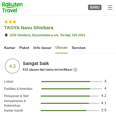
to
BARU
top
page
TAOYA Nasu Shiobara
1256 Shiobara, Nasushiobara-shi, Tochigi, 329-2921
Ulasan
Kamar
Paket
Info dasar
Sorotan
Sangat baik
4.2
632
ulasan dari tamu terverifikasi
4
Lokasi
4
Fasilitas & Amenitas
4.2
Pelayanan & Staf
Kenyamanan &
4.1
Kebersihan
3.9
Kamar mandi