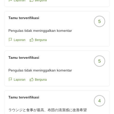
Laporan
Berguna
暑く感じました。
https://review.travel.rakuten.co.jp/hotel/voice/74518?
ラウンジでは23時 湯上りラウンジは24時までお酒が楽しめ
reviewId=33123478252843
ました。
Tamu terverifikasi
5
夜食のクリーミーカレーうどんもあったのですが バイキング
で食べすぎてしまい食べれず残念。
Pengulas tidak meninggalkan komentar
結構早めにお休みになる方が多いのか 館内が騒がしいという
ことはなくゆっくり出来ました。
Laporan
Berguna
朝から露天風呂も楽しみ 朝食バイキングへ
海鮮丼を作ったりして美味しくいただけました。
Tamu terverifikasi
チェックアウトも11時なので ゆっくりホテルを満喫される
5
方におすすめです。
Pengulas tidak meninggalkan komentar
Laporan
Berguna
他の画像やクチコミの詳細はこちらから
Tamu terverifikasi
4
https://review.travel.rakuten.co.jp/hotel/voice/74518?
reviewId=33123478288295
ラウンジと食事が最高、布団の清潔感に改善希望