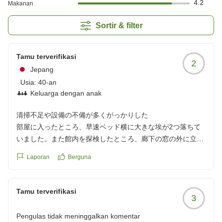
4.2
Makanan
Sortir & filter
Tamu terverifikasi
2
Jepang
Usia:
40-an
Keluarga dengan anak
清掃不足や設備の不備が多くがっかりした
部屋に入ったところ、早速ベッド横に大きな埃が2つ落ちて
いました。また館内を探検したところ、廊下の窓の外に立派
な蜘蛛の巣が...ホテルに泊まりに来て見たくないなと思いま
Laporan
Berguna
した。
部屋のエアコンも一番低くくて26度。どおりで、なかなか冷
えません。それ以下にしようとするとパワフルとなって音が
Tamu terverifikasi
3
煩いです。初めて出会うタイプのエアコンでした。あと部屋
の匂いも独特です。
Pengulas tidak meninggalkan komentar