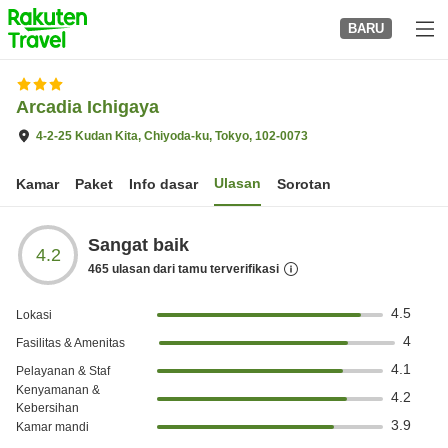
to
BARU
top
page
Arcadia Ichigaya
4-2-25 Kudan Kita, Chiyoda-ku, Tokyo, 102-0073
Ulasan
Kamar
Paket
Info dasar
Sorotan
Sangat baik
4.2
465
ulasan dari tamu terverifikasi
4.5
Lokasi
4
Fasilitas & Amenitas
4.1
Pelayanan & Staf
Kenyamanan &
4.2
Kebersihan
3.9
Kamar mandi