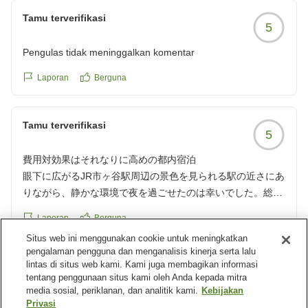
Tamu terverifikasi
5
Pengulas tidak meninggalkan komentar
Laporan
Berguna
Tamu terverifikasi
5
費用対効果はそれなりに高めの都内宿泊
眼下に広がるJR市ヶ谷駅周辺の景色を見られる駅の近さにあ
りながら、静かな環境で夜を過ごせたのは幸いでした。総武
線沿線は都内各所へ行き来しやすい場所。今時分の宿泊費な
Laporan
Berguna
ら許容範囲でした。また機会があれば利用したいです。た
Situs web ini menggunakan cookie untuk meningkatkan
だ、従業員の皆さんのうち、未だにマスクを着用している方
pengalaman pengguna dan menganalisis kinerja serta lalu
が居るのはとても残念でした。向こうの発音が聞き取りにく
lintas di situs web kami. Kami juga membagikan informasi
Tamu terverifikasi
3
く、コミュニケーションが取りにくかったです。
tentang penggunaan situs kami oleh Anda kepada mitra
media sosial, periklanan, dan analitik kami.
Kebijakan
クチコミの詳細はこちらから
Pengulas tidak meninggalkan komentar
Privasi