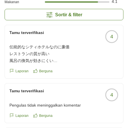
4.1
Makanan
Sortir & filter
Tamu terverifikasi
4
伝統的なシティホテルなのに廉価
レストランの質が高い
風呂の換気が効きにくい
10階からの風景が良い
Laporan
Berguna
全体にかなり満足
Tamu terverifikasi
4
クチコミの詳細はこちらから
https://review.travel.rakuten.co.jp/hotel/voice/10766?
Pengulas tidak meninggalkan komentar
reviewId=33123478582595
Laporan
Berguna