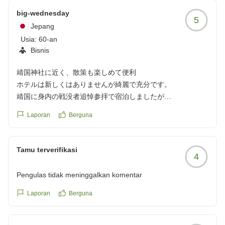
big-wednesday
5
Jepang
Usia:
60-an
Bisnis
靖国神社に近く、散策も楽しめて便利
ホテルは新しくはありませんが綺麗で充分です。
靖国に身内の戦没者追悼参拝で宿泊しましたが
非常に暑い日でしたが徒歩でも近く便利でした。
Laporan
Berguna
母校も近く久しぶりに散策もして懐かしかったです
クチコミの詳細はこちらから
Tamu terverifikasi
4
https://review.travel.rakuten.co.jp/hotel/voice/10766?
reviewId=33123478491395
Pengulas tidak meninggalkan komentar
Laporan
Berguna