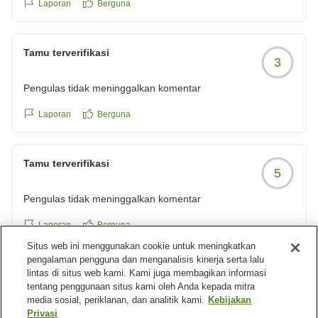
Laporan
Berguna
Tamu terverifikasi
3
Pengulas tidak meninggalkan komentar
Laporan
Berguna
Tamu terverifikasi
5
Pengulas tidak meninggalkan komentar
Laporan
Berguna
Situs web ini menggunakan cookie untuk meningkatkan
pengalaman pengguna dan menganalisis kinerja serta lalu
lintas di situs web kami. Kami juga membagikan informasi
Tamu terverifikasi
1
tentang penggunaan situs kami oleh Anda kepada mitra
media sosial, periklanan, dan analitik kami.
Kebijakan
Pengulas tidak meninggalkan komentar
Privasi