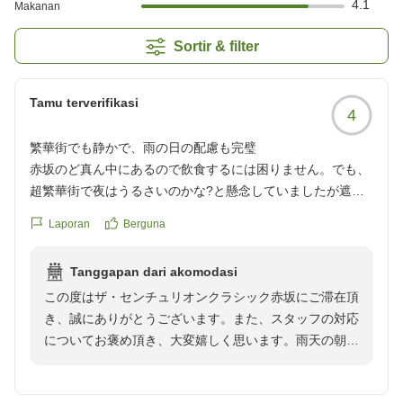
4.1
Makanan
Sortir & filter
Tamu terverifikasi
4
繁華街でも静かで、雨の日の配慮も完璧
赤坂のど真ん中にあるので飲食するには困りません。でも、
超繁華街で夜はうるさいのかな?と懸念していましたが遮光
遮音カ-テンで全く問題なし。翌朝、土砂降りの雨なのでキ
Laporan
Berguna
ャリ-等に掛ける70リットルのゴミ袋も無料でくれて大変助
かりました。また泊まりたいと思います。
Tanggapan dari akomodasi
クチコミの詳細はこちらから
この度はザ・センチュリオンクラシック赤坂にご滞在頂
https://review.travel.rakuten.co.jp/hotel/voice/162902?
き、誠にありがとうございます。また、スタッフの対応
reviewId=33123478041368
についてお褒め頂き、大変嬉しく思います。雨天の朝、
イレギュラーの対応だったと思いますが、お客様への助
けになったのでしたら、私共としても光栄に思います。