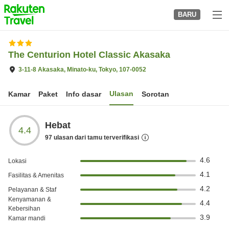
to
BARU
top
page
The Centurion Hotel Classic Akasaka
3-11-8 Akasaka, Minato-ku, Tokyo, 107-0052
Ulasan
Kamar
Paket
Info dasar
Sorotan
Hebat
4.4
97
ulasan dari tamu terverifikasi
4.6
Lokasi
4.1
Fasilitas & Amenitas
4.2
Pelayanan & Staf
Kenyamanan &
4.4
Kebersihan
3.9
Kamar mandi