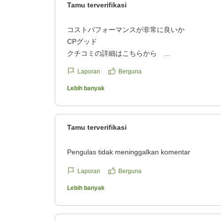
Tamu terverifikasi
コストパフォーマンスが非常に良いか
CPグッド
クチコミの詳細はこちらから
https://review.travel.rakuten.co.jp/hotel/voice/53
Laporan
Berguna
reviewId=33123478538730
Lebih banyak
Tamu terverifikasi
Pengulas tidak meninggalkan komentar
Laporan
Berguna
Lebih banyak