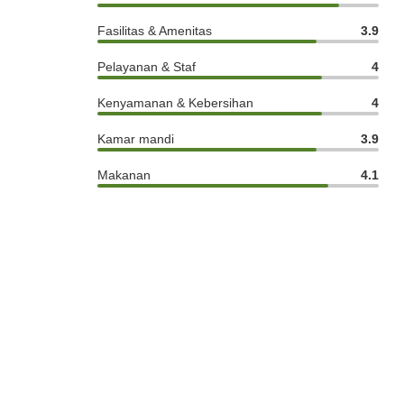
Fasilitas & Amenitas
3.9
Pelayanan & Staf
4
Kenyamanan & Kebersihan
4
Kamar mandi
3.9
Makanan
4.1