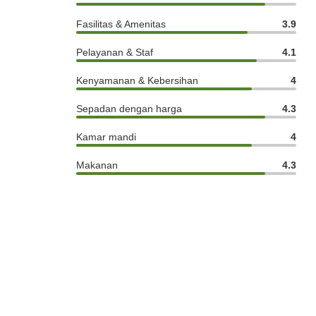
Fasilitas & Amenitas
3.9
Pelayanan & Staf
4.1
Kenyamanan & Kebersihan
4
Sepadan dengan harga
4.3
Kamar mandi
4
Makanan
4.3