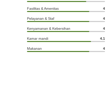
Fasilitas & Amenitas
4
Pelayanan & Staf
4
Kenyamanan & Kebersihan
4
Kamar mandi
4.1
Makanan
4