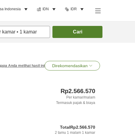
sa Indonesia
IDN
IDR
r kamar
•
1
kamar
Cari
Direkomendasikan
apa Anda melihat hasil ini
Rp2.566.570
Per kamar/malam
Termasuk pajak & biaya
Total
Rp2.566.570
2
tamu
1
malam
1
kamar