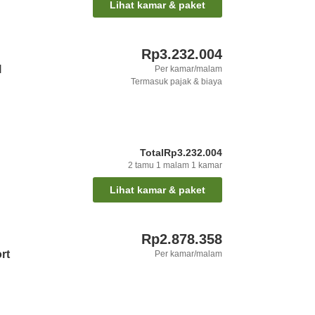
Lihat kamar & paket
Rp3.232.004
l
Per kamar/malam
Termasuk pajak & biaya
Total
Rp3.232.004
2
tamu
1
malam
1
kamar
Lihat kamar & paket
Rp2.878.358
rt
Per kamar/malam