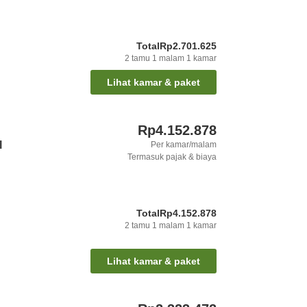
Total
Rp2.701.625
2
tamu
1
malam
1
kamar
Lihat kamar & paket
Rp4.152.878
l
Per kamar/malam
Termasuk pajak & biaya
Total
Rp4.152.878
2
tamu
1
malam
1
kamar
Lihat kamar & paket