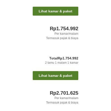
Lihat kamar & paket
Rp1.754.992
Per kamar/malam
Termasuk pajak & biaya
Total
Rp1.754.992
2
tamu
1
malam
1
kamar
Lihat kamar & paket
Rp2.701.625
Per kamar/malam
Termasuk pajak & biaya