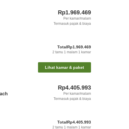
Rp1.969.469
Per kamar/malam
Termasuk pajak & biaya
Total
Rp1.969.469
2
tamu
1
malam
1
kamar
Lihat kamar & paket
Rp4.405.993
each
Per kamar/malam
Termasuk pajak & biaya
Total
Rp4.405.993
2
tamu
1
malam
1
kamar