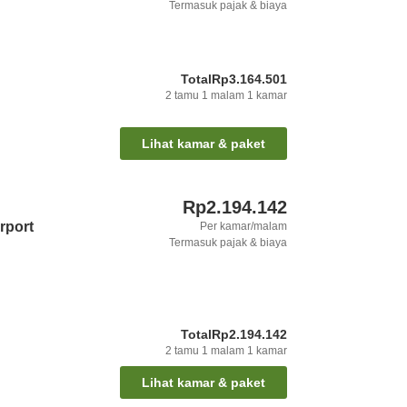
Termasuk pajak & biaya
Total
Rp3.164.501
2
tamu
1
malam
1
kamar
Lihat kamar & paket
Rp2.194.142
rport
Per kamar/malam
Termasuk pajak & biaya
Total
Rp2.194.142
2
tamu
1
malam
1
kamar
Lihat kamar & paket