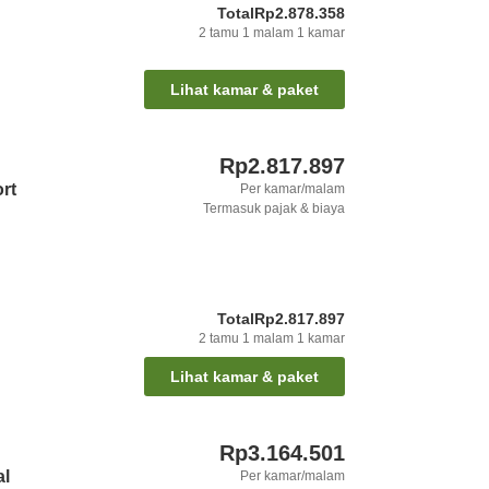
Total
Rp2.878.358
2
tamu
1
malam
1
kamar
Lihat kamar & paket
Rp2.817.897
rt
Per kamar/malam
Termasuk pajak & biaya
Total
Rp2.817.897
2
tamu
1
malam
1
kamar
Lihat kamar & paket
Rp3.164.501
al
Per kamar/malam