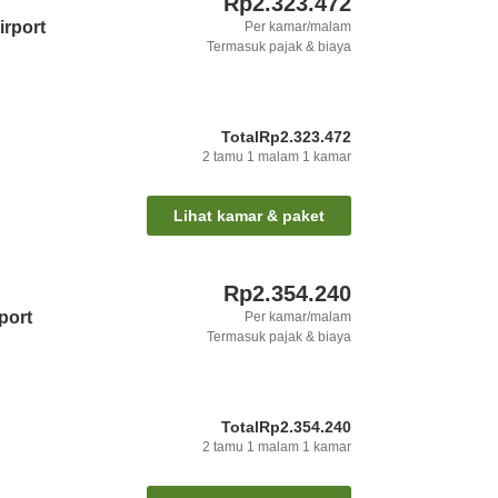
Rp2.323.472
irport
Per kamar/malam
Termasuk pajak & biaya
Total
Rp2.323.472
2
tamu
1
malam
1
kamar
Lihat kamar & paket
Rp2.354.240
port
Per kamar/malam
Termasuk pajak & biaya
Total
Rp2.354.240
2
tamu
1
malam
1
kamar