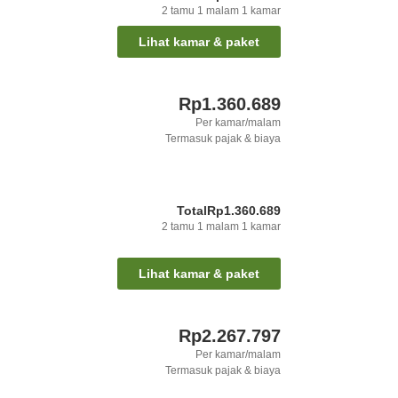
2
tamu
1
malam
1
kamar
Lihat kamar & paket
Rp1.360.689
Per kamar/malam
Termasuk pajak & biaya
Total
Rp1.360.689
2
tamu
1
malam
1
kamar
Lihat kamar & paket
Rp2.267.797
Per kamar/malam
Termasuk pajak & biaya