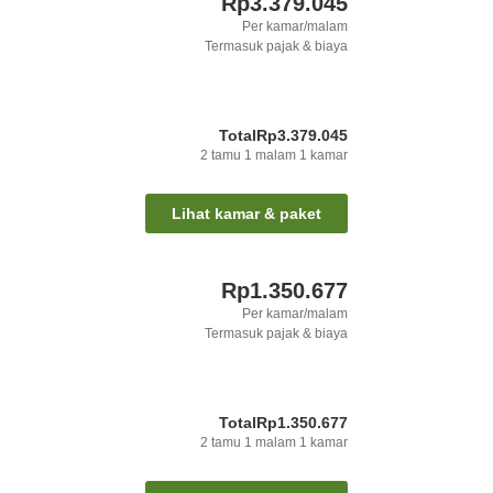
Rp3.379.045
Per kamar/malam
Termasuk pajak & biaya
Total
Rp3.379.045
2
tamu
1
malam
1
kamar
Lihat kamar & paket
Rp1.350.677
Per kamar/malam
Termasuk pajak & biaya
Total
Rp1.350.677
2
tamu
1
malam
1
kamar