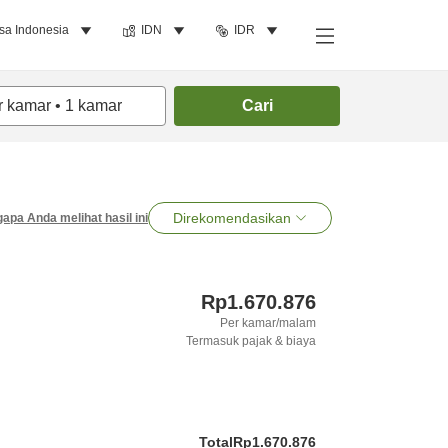
sa Indonesia
IDN
IDR
r kamar
•
1
kamar
Cari
Direkomendasikan
apa Anda melihat hasil ini
Rp1.670.876
Per kamar/malam
Termasuk pajak & biaya
Total
Rp1.670.876