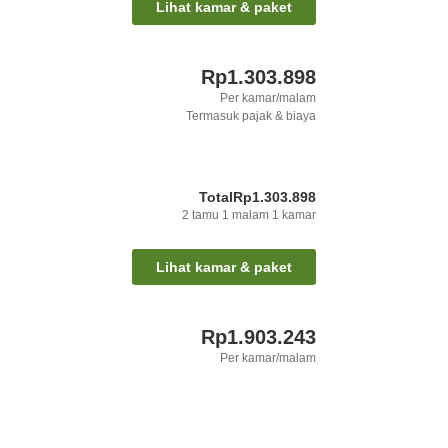
Lihat kamar & paket
Rp1.303.898
Per kamar/malam
Termasuk pajak & biaya
Total
Rp1.303.898
2
tamu
1
malam
1
kamar
Lihat kamar & paket
Rp1.903.243
Per kamar/malam