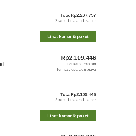
Total
Rp2.267.797
2
tamu
1
malam
1
kamar
Lihat kamar & paket
Rp2.109.446
el
Per kamar/malam
Termasuk pajak & biaya
Total
Rp2.109.446
2
tamu
1
malam
1
kamar
Lihat kamar & paket