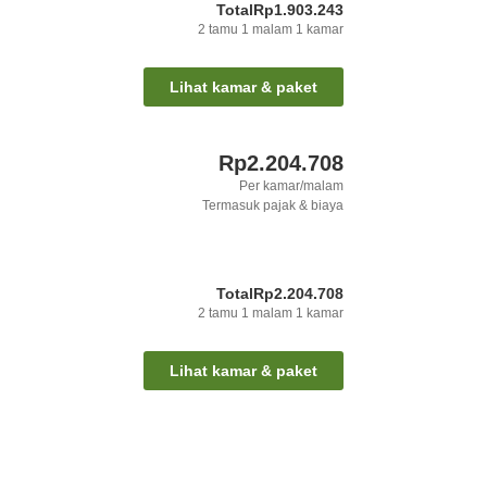
Total
Rp1.903.243
2
tamu
1
malam
1
kamar
Lihat kamar & paket
Rp2.204.708
Per kamar/malam
Termasuk pajak & biaya
Total
Rp2.204.708
2
tamu
1
malam
1
kamar
Lihat kamar & paket