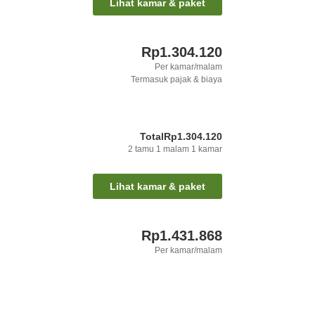
Lihat kamar & paket
Rp1.304.120
Per kamar/malam
Termasuk pajak & biaya
Total
Rp1.304.120
2
tamu
1
malam
1
kamar
Lihat kamar & paket
Rp1.431.868
Per kamar/malam