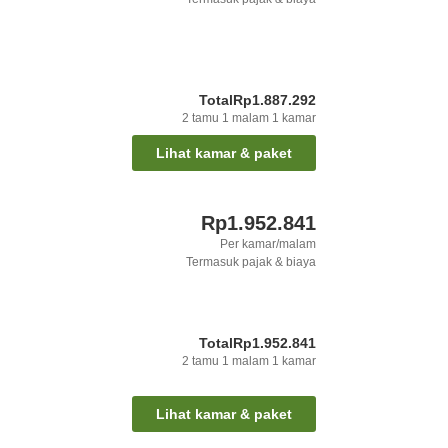
Total
Rp1.887.292
2
tamu
1
malam
1
kamar
Lihat kamar & paket
Rp1.952.841
Per kamar/malam
Termasuk pajak & biaya
Total
Rp1.952.841
2
tamu
1
malam
1
kamar
Lihat kamar & paket