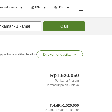
sa Indonesia
IDN
IDR
r kamar
•
1
kamar
Cari
Direkomendasikan
apa Anda melihat hasil ini
Rp1.520.050
Per kamar/malam
Termasuk pajak & biaya
Total
Rp1.520.050
2
tamu
1
malam
1
kamar