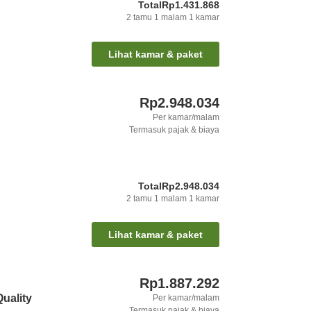
Total
Rp1.431.868
2
tamu
1
malam
1
kamar
Lihat kamar & paket
Rp2.948.034
Per kamar/malam
Termasuk pajak & biaya
Total
Rp2.948.034
2
tamu
1
malam
1
kamar
Lihat kamar & paket
Rp1.887.292
Quality
Per kamar/malam
Termasuk pajak & biaya