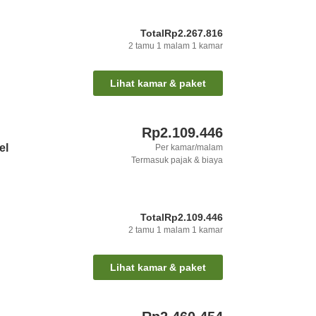
Total
Rp2.267.816
2
tamu
1
malam
1
kamar
Lihat kamar & paket
Rp2.109.446
el
Per kamar/malam
Termasuk pajak & biaya
Total
Rp2.109.446
2
tamu
1
malam
1
kamar
Lihat kamar & paket