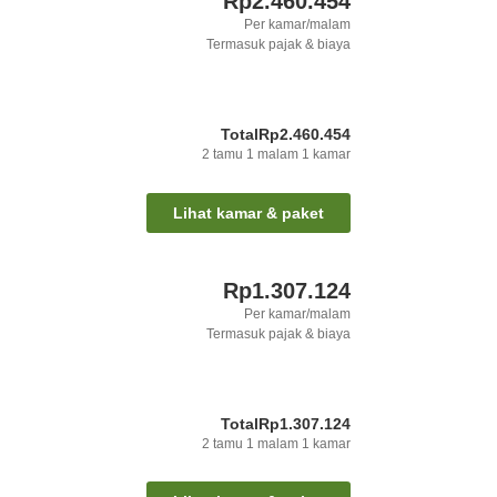
Rp2.460.454
Per kamar/malam
Termasuk pajak & biaya
Total
Rp2.460.454
2
tamu
1
malam
1
kamar
Lihat kamar & paket
Rp1.307.124
Per kamar/malam
Termasuk pajak & biaya
Total
Rp1.307.124
2
tamu
1
malam
1
kamar