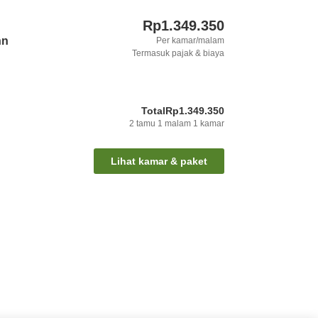
Rp1.349.350
nn
Per kamar/malam
Termasuk pajak & biaya
Total
Rp1.349.350
2
tamu
1
malam
1
kamar
Lihat kamar & paket