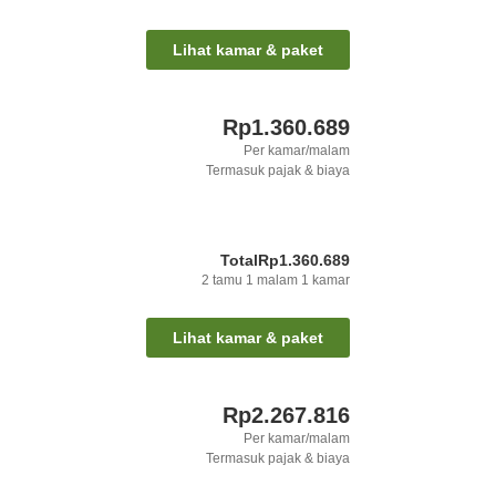
Lihat kamar & paket
Rp1.360.689
Per kamar/malam
Termasuk pajak & biaya
Total
Rp1.360.689
2
tamu
1
malam
1
kamar
Lihat kamar & paket
Rp2.267.816
Per kamar/malam
Termasuk pajak & biaya