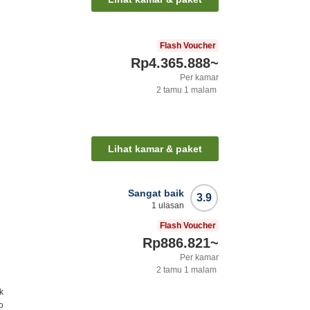
Flash Voucher
Rp4.365.888
~
Per kamar
2
tamu
1
malam
Lihat kamar & paket
Sangat baik
3.9
1
ulasan
Flash Voucher
Rp886.821
~
Per kamar
2
tamu
1
malam
k
o