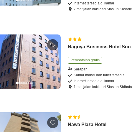
Internet tersedia di kamar
7
mnt
jalan kaki
dari
Stasiun Kasade
Nagoya Business Hotel Sun
Pembatalan gratis
Sarapan
Kamar mandi dan toilet tersedia
Internet tersedia di kamar
1
mnt
jalan kaki
dari
Stasiun Shibata
Nawa Plaza Hotel