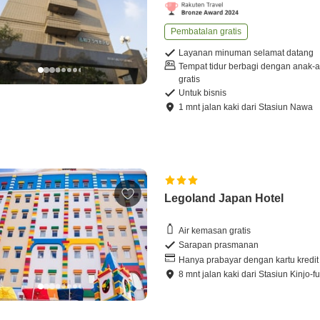
Pembatalan gratis
Layanan minuman selamat datang
Tempat tidur berbagi dengan anak-
gratis
Untuk bisnis
1
mnt
jalan kaki
dari
Stasiun Nawa
Legoland Japan Hotel
Air kemasan gratis
Sarapan prasmanan
Hanya prabayar dengan kartu kredit
8
mnt
jalan kaki
dari
Stasiun Kinjo-fu