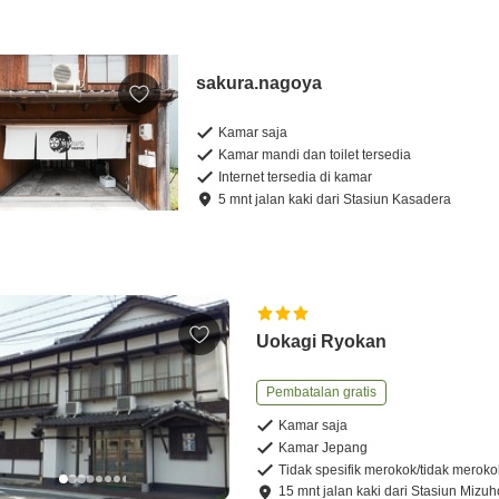
sakura.nagoya
Kamar saja
Kamar mandi dan toilet tersedia
Internet tersedia di kamar
5
mnt
jalan kaki
dari
Stasiun Kasadera
Uokagi Ryokan
Pembatalan gratis
Kamar saja
Kamar Jepang
Tidak spesifik merokok/tidak meroko
15
mnt
jalan kaki
dari
Stasiun Mizuh