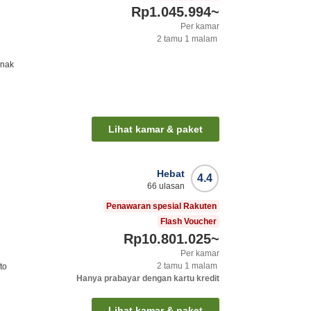
Rp1.045.994
~
Per kamar
2
tamu
1
malam
anak
Lihat kamar & paket
Hebat
4.4
66
ulasan
Penawaran spesial Rakuten
Flash Voucher
Rp10.801.025
~
Per kamar
2
tamu
1
malam
to
Hanya prabayar dengan kartu kredit
Lihat kamar & paket