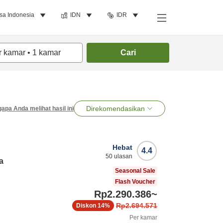
sa Indonesia
IDN
IDR
r kamar
•
1
kamar
Cari
Direkomendasikan
apa Anda melihat hasil ini
Hebat
4.4
50
ulasan
a
Seasonal Sale
Flash Voucher
Rp2.290.386
~
Rp2.694.571
Diskon
14%
Per kamar