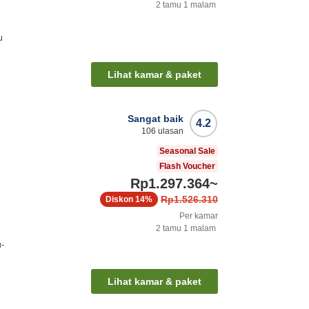
2
tamu
1
malam
u
Lihat kamar & paket
Sangat baik
4.2
106
ulasan
Seasonal Sale
Flash Voucher
Rp1.297.364
~
Rp1.526.310
Diskon
14%
Per kamar
2
tamu
1
malam
u-
Lihat kamar & paket