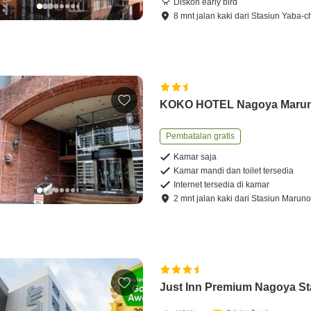
Diskon early bird
8
mnt
jalan kaki
dari
Stasiun Yaba-c
KOKO HOTEL Nagoya Marun
Pembatalan gratis
Kamar saja
Kamar mandi dan toilet tersedia
Internet tersedia di kamar
2
mnt
jalan kaki
dari
Stasiun Maruno
Just Inn Premium Nagoya St