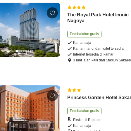
The Royal Park Hotel Iconic
Nagoya
Pembatalan gratis
Kamar saja
Kamar mandi dan toilet tersedia
Internet tersedia di kamar
3
mnt
jalan kaki
dari
Stasiun Sakae
Princess Garden Hotel Saka
Pembatalan gratis
Eksklusif Rakuten
Kamar saja