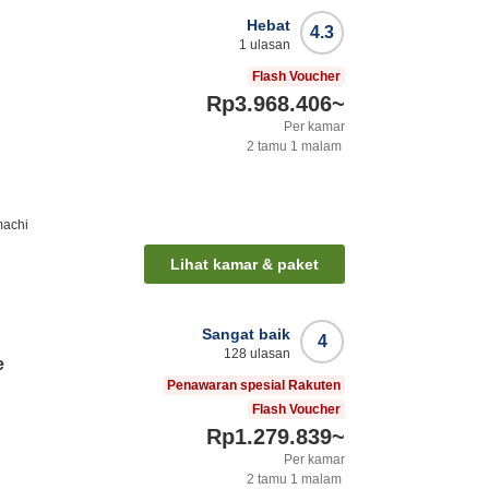
Hebat
4.3
1
ulasan
Flash Voucher
Rp3.968.406
~
Per kamar
2
tamu
1
malam
machi
Lihat kamar & paket
Sangat baik
4
128
ulasan
e
Penawaran spesial Rakuten
Flash Voucher
Rp1.279.839
~
Per kamar
2
tamu
1
malam