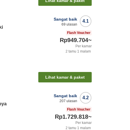
Lihat kamar & paket
Sangat baik
4.1
69
ulasan
ki
Flash Voucher
Rp949.704
~
Per kamar
2
tamu
1
malam
Lihat kamar & paket
Sangat baik
4.2
207
ulasan
oya
Flash Voucher
Rp1.729.818
~
Per kamar
2
tamu
1
malam