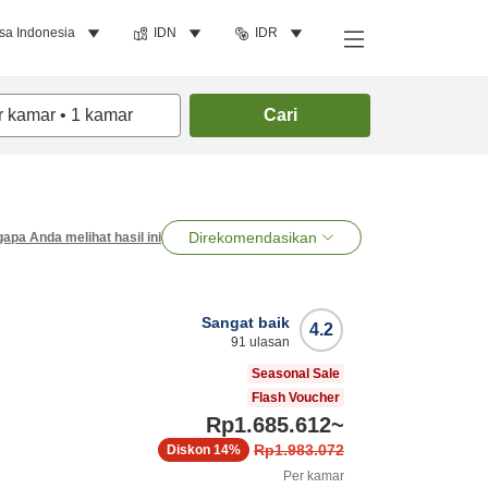
sa Indonesia
IDN
IDR
r kamar
•
1
kamar
Cari
Direkomendasikan
apa Anda melihat hasil ini
Sangat baik
4.2
91
ulasan
Seasonal Sale
Flash Voucher
Rp1.685.612
~
Rp1.983.072
Diskon
14%
Per kamar