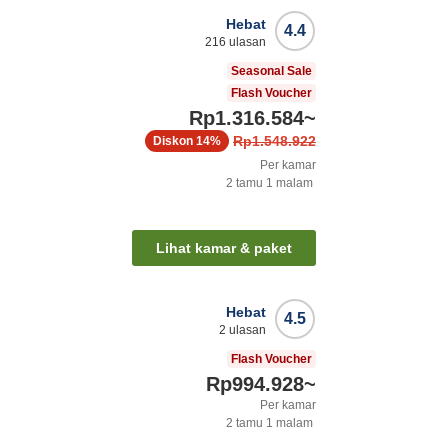
Hebat
4.4
216
ulasan
Seasonal Sale
Flash Voucher
Rp1.316.584
~
Rp1.548.922
Diskon
14%
Per kamar
2
tamu
1
malam
Lihat kamar & paket
Hebat
4.5
2
ulasan
Flash Voucher
Rp994.928
~
Per kamar
2
tamu
1
malam