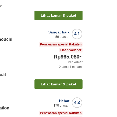
ho
Lihat kamar & paket
Sangat baik
4.1
59
ulasan
ouchi
Penawaran spesial Rakuten
Flash Voucher
Rp965.080
~
Per kamar
2
tamu
1
malam
uchi
Lihat kamar & paket
Hebat
4.3
170
ulasan
ation
Penawaran spesial Rakuten