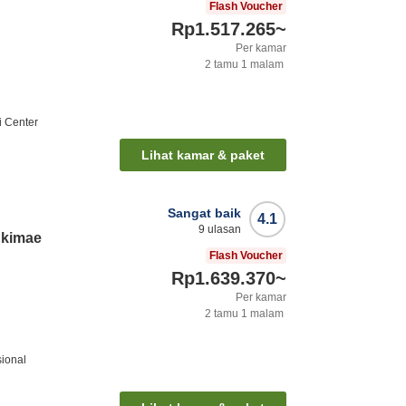
Flash Voucher
Rp1.517.265
~
Per kamar
2
tamu
1
malam
i Center
Lihat kamar & paket
Sangat baik
4.1
9
ulasan
Ekimae
Flash Voucher
Rp1.639.370
~
Per kamar
2
tamu
1
malam
sional