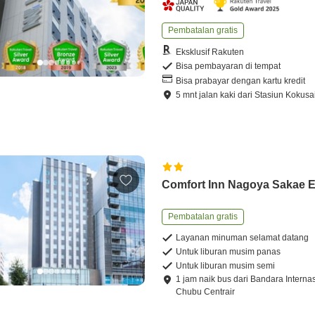
Pembatalan gratis
Eksklusif Rakuten
Bisa pembayaran di tempat
Bisa prabayar dengan kartu kredit
5
mnt
jalan kaki
dari
Stasiun Kokusa
Comfort Inn Nagoya Sakae 
Pembatalan gratis
Layanan minuman selamat datang
Untuk liburan musim panas
Untuk liburan musim semi
1
jam
naik bus
dari
Bandara Interna
Chubu Centrair