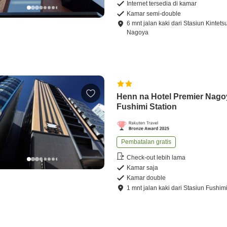
Internet tersedia di kamar
Kamar semi-double
6
mnt
jalan kaki
dari
Stasiun Kintets
Nagoya
Henn na Hotel Premier Nago
Fushimi Station
Pembatalan gratis
Check-out lebih lama
Kamar saja
Kamar double
1
mnt
jalan kaki
dari
Stasiun Fushim