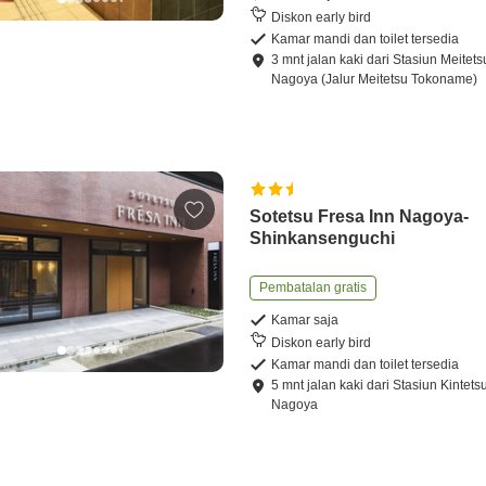
Diskon early bird
Kamar mandi dan toilet tersedia
3
mnt
jalan kaki
dari
Stasiun Meitets
Nagoya (Jalur Meitetsu Tokoname)
Sotetsu Fresa Inn Nagoya-
Shinkansenguchi
Pembatalan gratis
Kamar saja
Diskon early bird
Kamar mandi dan toilet tersedia
5
mnt
jalan kaki
dari
Stasiun Kintets
Nagoya