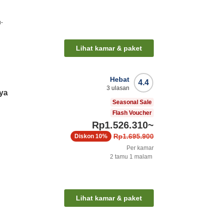
u-
Lihat kamar & paket
Hebat
4.4
3
ulasan
ya
Seasonal Sale
Flash Voucher
Rp1.526.310
~
Rp1.695.900
Diskon
10%
Per kamar
2
tamu
1
malam
i
Lihat kamar & paket