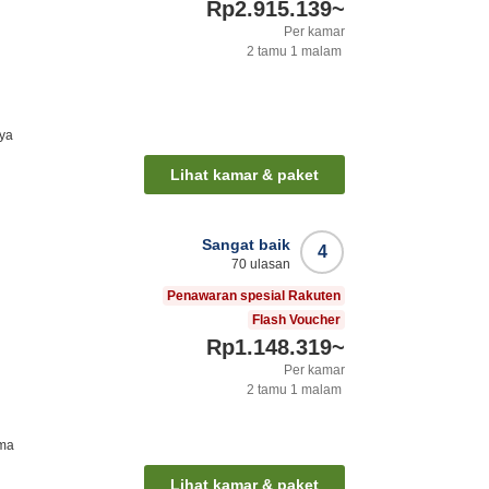
Rp2.915.139
~
Per kamar
2
tamu
1
malam
ya
Lihat kamar & paket
Sangat baik
4
70
ulasan
Penawaran spesial Rakuten
Flash Voucher
Rp1.148.319
~
Per kamar
2
tamu
1
malam
ima
Lihat kamar & paket