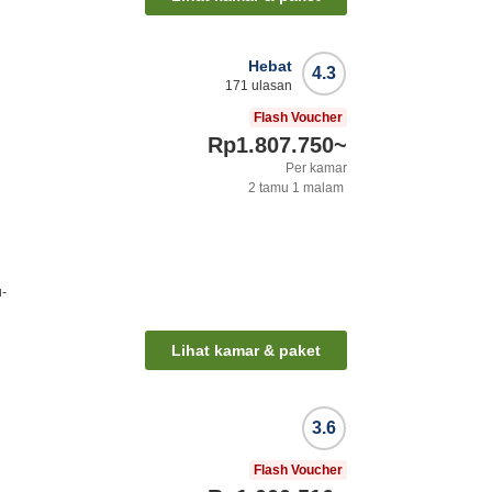
Hebat
4.3
171
ulasan
)
Flash Voucher
Rp1.807.750
~
Per kamar
2
tamu
1
malam
u-
Lihat kamar & paket
3.6
Flash Voucher