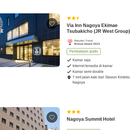
Via Inn Nagoya Ekimae
Tsubakicho (JR West Group
Pembatalan gratis
Kamar saja
Internet tersedia di kamar
Kamar semi-double
7
mnt
jalan kaki
dari
Stasiun Kintets
Nagoya
Nagoya Summit Hotel