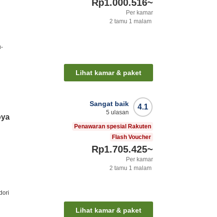
Rp1.000.516
~
Per kamar
2
tamu
1
malam
u-
Lihat kamar & paket
Sangat baik
4.1
5
ulasan
oya
Penawaran spesial Rakuten
Flash Voucher
Rp1.705.425
~
Per kamar
2
tamu
1
malam
dori
Lihat kamar & paket