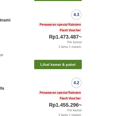
4.3
inami
Penawaran spesial Rakuten
Flash Voucher
Rp1.473.487
~
Per kamar
2
tamu
1
malam
ori
Lihat kamar & paket
4.2
ta
Penawaran spesial Rakuten
Flash Voucher
Rp1.455.296
~
Per kamar
2
tamu
1
malam