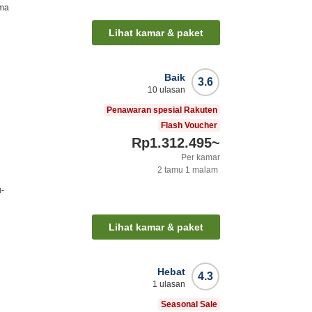
ima
Lihat kamar & paket
Baik
3.6
10
ulasan
Penawaran spesial Rakuten
Flash Voucher
Rp1.312.495
~
Per kamar
2
tamu
1
malam
u-
Lihat kamar & paket
Hebat
4.3
1
ulasan
Seasonal Sale