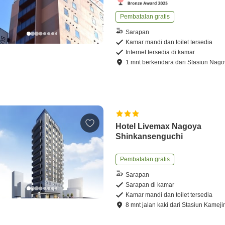
Pembatalan gratis
Sarapan
Kamar mandi dan toilet tersedia
Internet tersedia di kamar
1
mnt
berkendara
dari
Stasiun Nago
Hotel Livemax Nagoya
Shinkansenguchi
Pembatalan gratis
Sarapan
Sarapan di kamar
Kamar mandi dan toilet tersedia
8
mnt
jalan kaki
dari
Stasiun Kamej