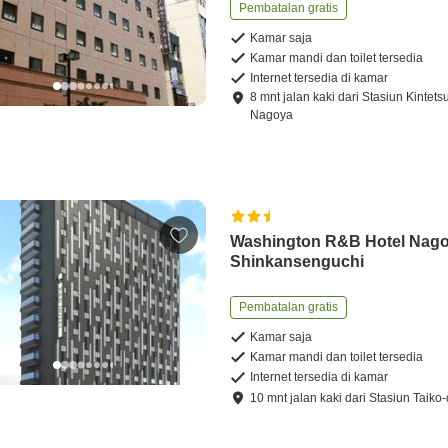
Pembatalan gratis
Kamar saja
Kamar mandi dan toilet tersedia
Internet tersedia di kamar
8
mnt
jalan kaki
dari
Stasiun Kintets
Nagoya
Washington R&B Hotel Nag
Shinkansenguchi
Pembatalan gratis
Kamar saja
Kamar mandi dan toilet tersedia
Internet tersedia di kamar
10
mnt
jalan kaki
dari
Stasiun Taiko-