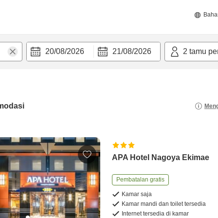
Baha
20/08/2026
21/08/2026
2
tamu pe
modasi
Meng
APA Hotel Nagoya Ekimae
Pembatalan gratis
Kamar saja
Kamar mandi dan toilet tersedia
Internet tersedia di kamar