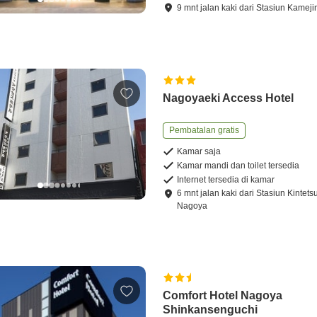
9
mnt
jalan kaki
dari
Stasiun Kamej
Nagoyaeki Access Hotel
Pembatalan gratis
Kamar saja
Kamar mandi dan toilet tersedia
Internet tersedia di kamar
6
mnt
jalan kaki
dari
Stasiun Kintets
Nagoya
Comfort Hotel Nagoya
Shinkansenguchi