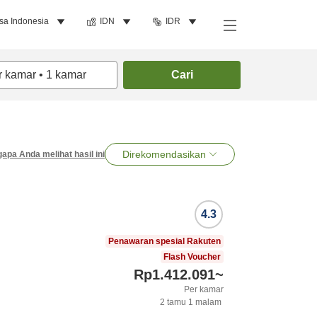
sa Indonesia
IDN
IDR
r kamar
•
1
kamar
Cari
Direkomendasikan
apa Anda melihat hasil ini
4.3
Penawaran spesial Rakuten
Flash Voucher
Rp1.412.091
~
Per kamar
2
tamu
1
malam