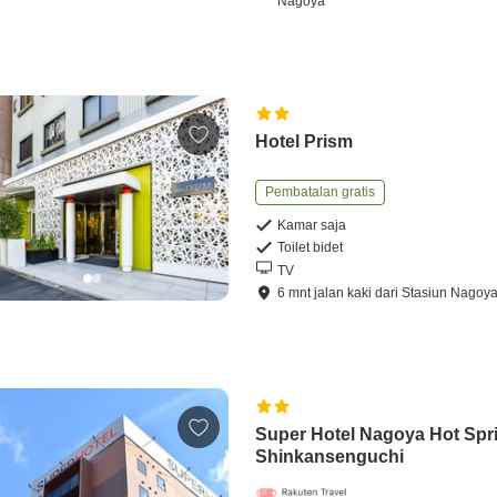
Nagoya
Hotel Prism
Pembatalan gratis
Kamar saja
Toilet bidet
TV
6
mnt
jalan kaki
dari
Stasiun Nagoy
Super Hotel Nagoya Hot Spr
Shinkansenguchi