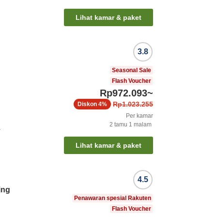
Lihat kamar & paket
3.8
Seasonal Sale
Flash Voucher
Rp972.093
~
Rp1.023.255
Diskon
4%
Per kamar
2
tamu
1
malam
a
Lihat kamar & paket
4.5
ing
Penawaran spesial Rakuten
Flash Voucher