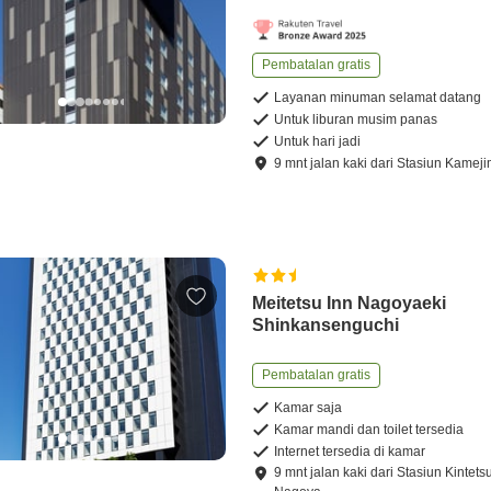
Pembatalan gratis
Layanan minuman selamat datang
Untuk liburan musim panas
Untuk hari jadi
9
mnt
jalan kaki
dari
Stasiun Kamej
Meitetsu Inn Nagoyaeki
Shinkansenguchi
Pembatalan gratis
Kamar saja
Kamar mandi dan toilet tersedia
Internet tersedia di kamar
9
mnt
jalan kaki
dari
Stasiun Kintets