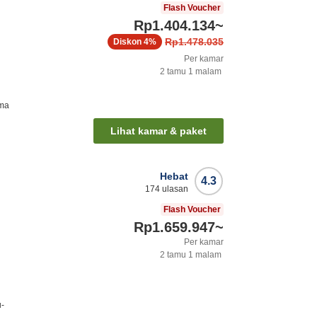
Flash Voucher
Rp1.404.134
~
Rp1.478.035
Diskon
4%
Per kamar
2
tamu
1
malam
ima
Lihat kamar & paket
Hebat
4.3
174
ulasan
Flash Voucher
Rp1.659.947
~
Per kamar
2
tamu
1
malam
u-