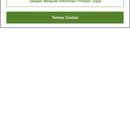
Jangan Menjual Informasi Pribadi Saya
Terima Cookie
Kembali
4
akomodasi
Mengapa Anda melihat hasil ini