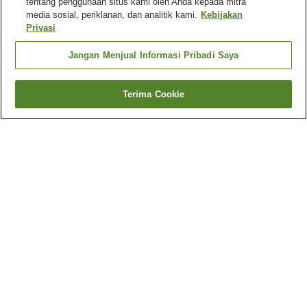
tentang penggunaan situs kami oleh Anda kepada mitra
media sosial, periklanan, dan analitik kami.
Kebijakan
Privasi
Jangan Menjual Informasi Pribadi Saya
Terima Cookie
Kembali
1 akomodasi
Mengapa Anda melihat hasil ini