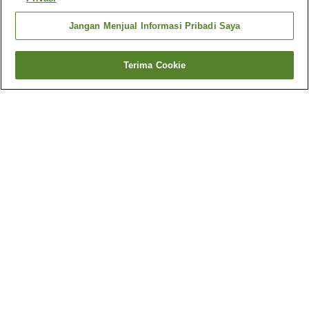
Jangan Menjual Informasi Pribadi Saya
Terima Cookie
Kembali
2
akomodasi
Mengapa Anda melihat hasil ini