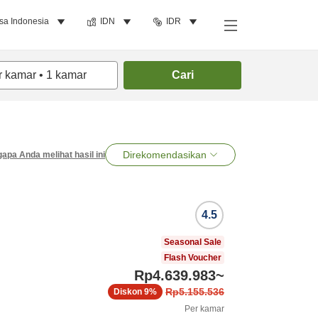
sa Indonesia
IDN
IDR
r kamar
•
1
kamar
Cari
Direkomendasikan
apa Anda melihat hasil ini
4.5
Seasonal Sale
Flash Voucher
Rp4.639.983
~
Rp5.155.536
Diskon
9%
Per kamar