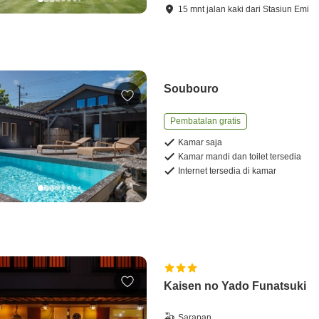
15
mnt
jalan kaki
dari
Stasiun Emi
Soubouro
Pembatalan gratis
Kamar saja
Kamar mandi dan toilet tersedia
Internet tersedia di kamar
Kaisen no Yado Funatsuki
Sarapan