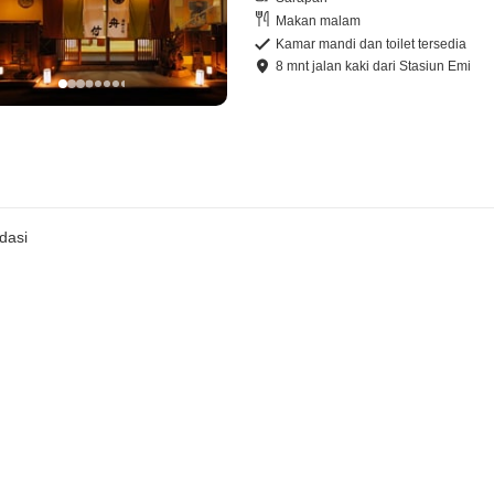
Makan malam
Kamar mandi dan toilet tersedia
8
mnt
jalan kaki
dari
Stasiun Emi
dasi