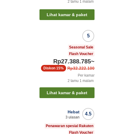
2
tamu
1
malam
Lihat kamar & paket
5
Seasonal Sale
Flash Voucher
Rp27.388.785
~
Rp32.222.100
Diskon
15%
Per kamar
2
tamu
1
malam
Lihat kamar & paket
Hebat
4.5
3
ulasan
Penawaran spesial Rakuten
Flash Voucher