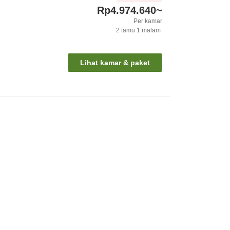
Rp4.974.640
~
Per kamar
2
tamu
1
malam
Lihat kamar & paket