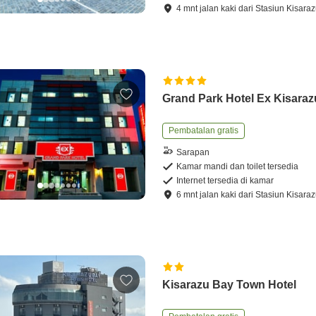
4
mnt
jalan kaki
dari
Stasiun Kisara
Grand Park Hotel Ex Kisaraz
Pembatalan gratis
Sarapan
Kamar mandi dan toilet tersedia
Internet tersedia di kamar
6
mnt
jalan kaki
dari
Stasiun Kisara
Kisarazu Bay Town Hotel