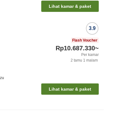
Lihat kamar & paket
3.9
Flash Voucher
Rp10.687.330
~
Per kamar
2
tamu
1
malam
azu
Lihat kamar & paket