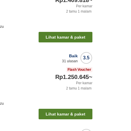
Rp1.409.818
~
Per kamar
2
tamu
1
malam
azu
Lihat kamar & paket
Baik
3.5
31
ulasan
Flash Voucher
Rp1.250.645
~
Per kamar
2
tamu
1
malam
azu
Lihat kamar & paket