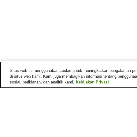
Situs web ini menggunakan cookie untuk meningkatkan pengalaman pengg
di situs web kami. Kami juga membagikan informasi tentang penggunaa
sosial, periklanan, dan analitik kami.
Kebijakan Privasi
Stasiun kereta di
Kota Kisarazu
Stasiun Gion
Stasiun Higashi-Kiyokaw
Tempat menarik di
Kota Kisarazu
Kuil Shojo-ji
Taman Outlet Mitsui