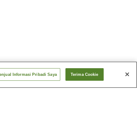
njual Informasi Pribadi Saya
Terima Cookie
u
Stasiun Makuta