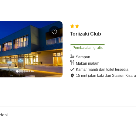
Toriizaki Club
Pembatalan gratis
Sarapan
Makan malam
Kamar mandi dan toilet tersedia
15
mnt
jalan kaki
dari
Stasiun Kisar
dasi