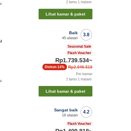
2
tamu
1
malam
zu
Lihat kamar & paket
Baik
3.8
45
ulasan
u
Seasonal Sale
Flash Voucher
Rp1.739.534
~
Rp2.046.510
Diskon
14%
Per kamar
2
tamu
1
malam
zu
Lihat kamar & paket
Sangat baik
4.2
16
ulasan
Flash Voucher