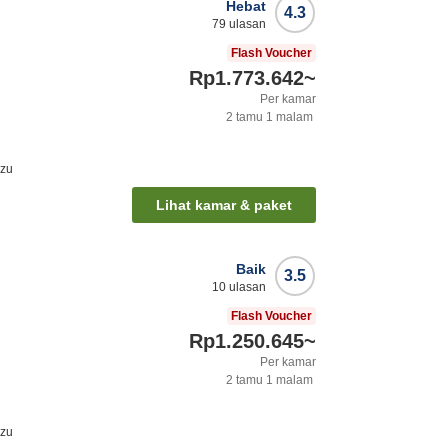
Hebat
4.3
79
ulasan
Flash Voucher
Rp1.773.642
~
Per kamar
2
tamu
1
malam
azu
Lihat kamar & paket
Baik
3.5
10
ulasan
Flash Voucher
Rp1.250.645
~
Per kamar
2
tamu
1
malam
azu