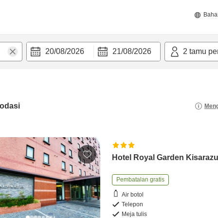
Baha
20/08/2026
21/08/2026
2
tamu pe
odasi
Meng
Hotel Royal Garden Kisaraz
Pembatalan gratis
Air botol
Telepon
Meja tulis