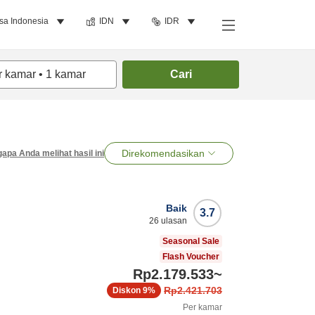
sa Indonesia
IDN
IDR
r kamar
•
1
kamar
Cari
Direkomendasikan
apa Anda melihat hasil ini
Baik
3.7
26
ulasan
u
Seasonal Sale
Flash Voucher
Rp2.179.533
~
Rp2.421.703
Diskon
9%
Per kamar