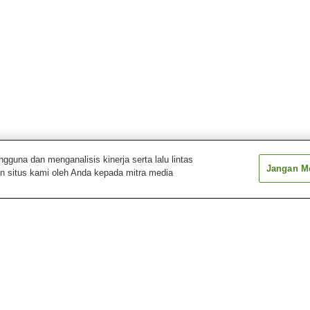
una dan menganalisis kinerja serta lalu lintas
Jangan Me
n situs kami oleh Anda kepada mitra media
a
Stasiun Iwane
Stasiun Kazusa-Kiyokawa
Stasiun Kisaraz