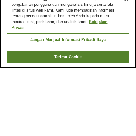
pengalaman pengguna dan menganalisis kinerja serta lalu
lintas di situs web kami. Kami juga membagikan informasi
tentang penggunaan situs kami oleh Anda kepada mitra
media sosial, periklanan, dan analitik kami.
Kebijakan
Privasi
Jangan Menjual Informasi Pribadi Saya
Terima Cookie
Kembali
1 akomodasi
Mengapa Anda melihat hasil ini