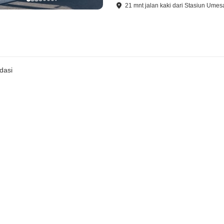
21
mnt
jalan kaki
dari
Stasiun Umes
dasi