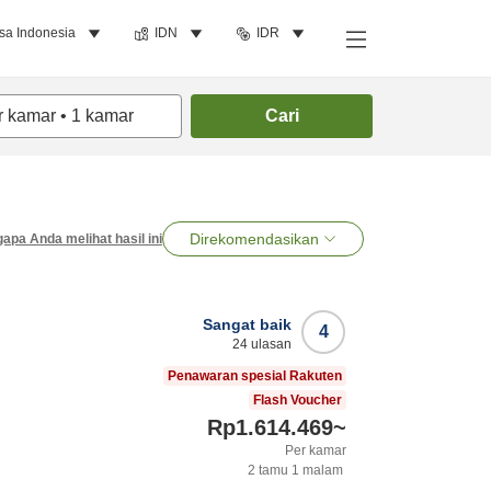
sa Indonesia
IDN
IDR
r kamar
•
1
kamar
Cari
Direkomendasikan
apa Anda melihat hasil ini
Sangat baik
4
24
ulasan
Penawaran spesial Rakuten
Flash Voucher
Rp1.614.469
~
Per kamar
2
tamu
1
malam