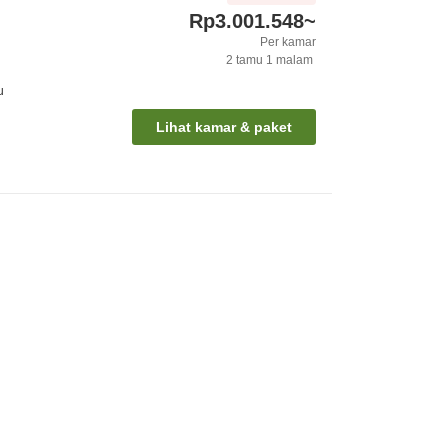
Rp3.001.548
~
Per kamar
2
tamu
1
malam
u
Lihat kamar & paket