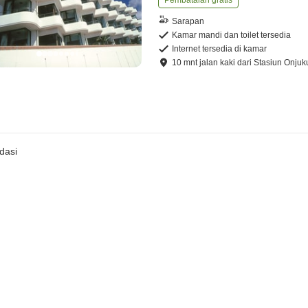
Pembatalan gratis
Sarapan
Kamar mandi dan toilet tersedia
Internet tersedia di kamar
10
mnt
jalan kaki
dari
Stasiun Onjuk
dasi