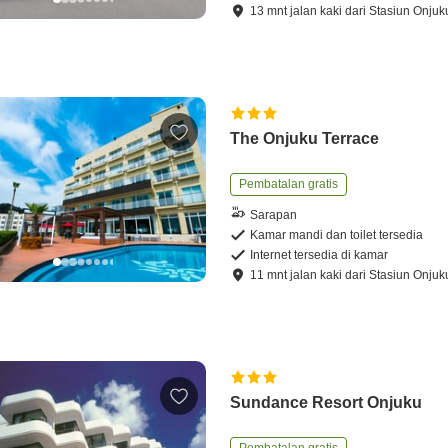
13
mnt
jalan kaki
dari
Stasiun Onjuk
The Onjuku Terrace
Pembatalan gratis
Sarapan
Kamar mandi dan toilet tersedia
Internet tersedia di kamar
11
mnt
jalan kaki
dari
Stasiun Onjuk
Sundance Resort Onjuku