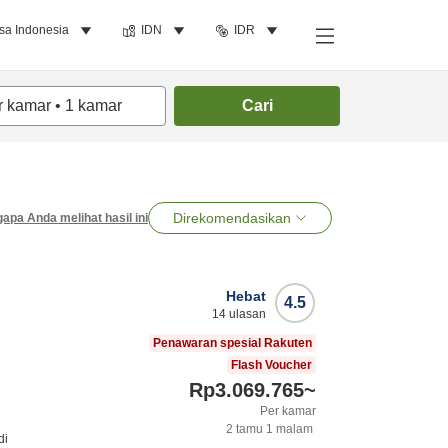
sa Indonesia
IDN
IDR
r kamar
•
1
kamar
Cari
Direkomendasikan
apa Anda melihat hasil ini
Hebat
4.5
14
ulasan
Penawaran spesial Rakuten
Flash Voucher
Rp3.069.765
~
Per kamar
2
tamu
1
malam
di