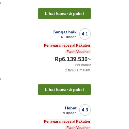
u
Lihat kamar & paket
Sangat baik
4.1
61
ulasan
Penawaran spesial Rakuten
Flash Voucher
Rp6.139.530
~
Per kamar
2
tamu
1
malam
u
Lihat kamar & paket
Hebat
4.3
19
ulasan
Penawaran spesial Rakuten
Flash Voucher