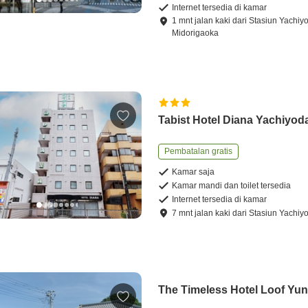
Internet tersedia di kamar
1
mnt
jalan kaki
dari
Stasiun Yachiyo
Midorigaoka
Tabist Hotel Diana Yachiyod
Pembatalan gratis
Kamar saja
Kamar mandi dan toilet tersedia
Internet tersedia di kamar
7
mnt
jalan kaki
dari
Stasiun Yachiy
The Timeless Hotel Loof Yun