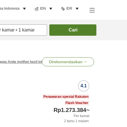
sa Indonesia
IDN
IDR
r kamar
•
1
kamar
Cari
Direkomendasikan
apa Anda melihat hasil ini
4.1
Penawaran spesial Rakuten
Flash Voucher
Rp1.273.384
~
Per kamar
2
tamu
1
malam