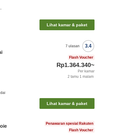
-
Lihat kamar & paket
3.4
7
ulasan
ai
Flash Voucher
Rp1.364.340
~
Per kamar
2
tamu
1
malam
odai
Lihat kamar & paket
Penawaran spesial Rakuten
oie
Flash Voucher