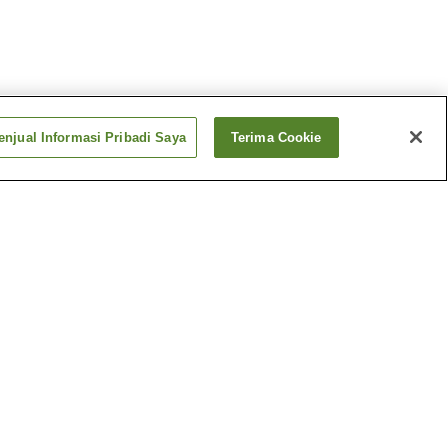
njual Informasi Pribadi Saya
Terima Cookie
-Chuo
Stasiun Yachiyo-
Midorigaoka