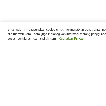
Situs web ini menggunakan cookie untuk meningkatkan pengalaman pengg
di situs web kami. Kami juga membagikan informasi tentang penggunaa
sosial, periklanan, dan analitik kami.
Kebijakan Privasi
Stasiun kereta di
Kota Yachiyo
Stasiun Katsutadai
Stasiun Keisei Owada
Stasiun Yachiyodai
Tempat menarik di
Kota Yachiyo
Taman Mawar Keisei