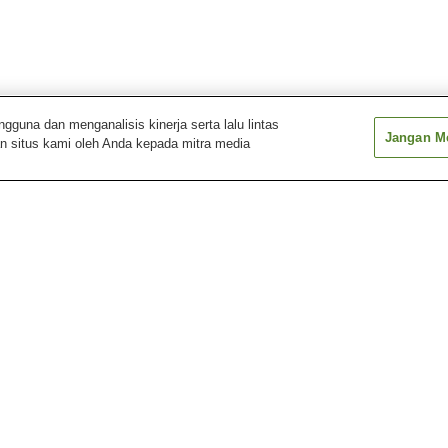
una dan menganalisis kinerja serta lalu lintas
Jangan Me
n situs kami oleh Anda kepada mitra media
Stasiun Murakami
Stasiun Toyo-Katsutadai
Stasiun Yachiyo