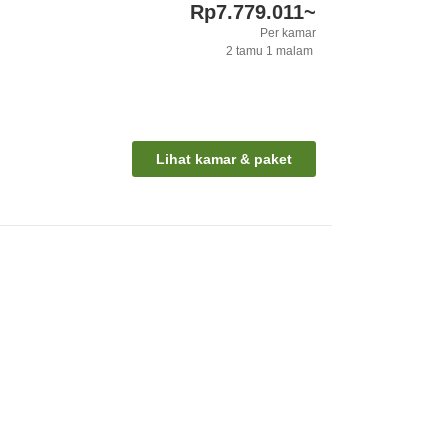
Rp7.779.011
~
Per kamar
2
tamu
1
malam
Lihat kamar & paket