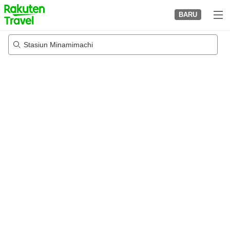
to
BARU
top
page
Stasiun Minamimachi
22/08/2026
-
23/08/2026
2
tamu per kamar
•
1
kamar