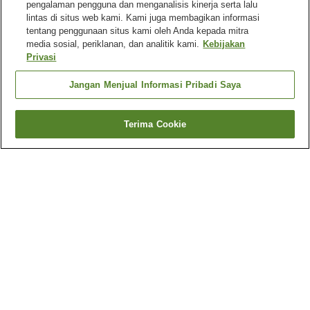
pengalaman pengguna dan menganalisis kinerja serta lalu
lintas di situs web kami. Kami juga membagikan informasi
tentang penggunaan situs kami oleh Anda kepada mitra
media sosial, periklanan, dan analitik kami.
Kebijakan
Privasi
Jangan Menjual Informasi Pribadi Saya
Terima Cookie
Kembali
2
akomodasi
Mengapa Anda melihat hasil ini