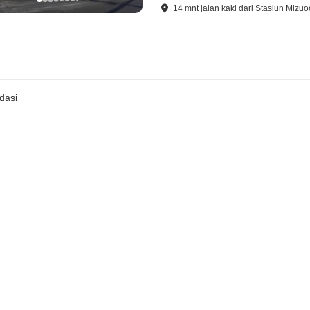
14
mnt
jalan kaki
dari
Stasiun Mizuo
dasi