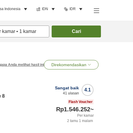
sa Indonesia
IDN
IDR
r kamar
•
1
kamar
Cari
Direkomendasikan
apa Anda melihat hasil ini
Sangat baik
4.1
41
ulasan
e 8
Flash Voucher
Rp1.546.252
~
Per kamar
2
tamu
1
malam