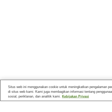
Situs web ini menggunakan cookie untuk meningkatkan pengalaman pengg
di situs web kami. Kami juga membagikan informasi tentang penggunaa
sosial, periklanan, dan analitik kami.
Kebijakan Privasi
Stasiun kereta di
Kota Sabae
Stasiun Kita-Sabae
Stasiun Mizuochi