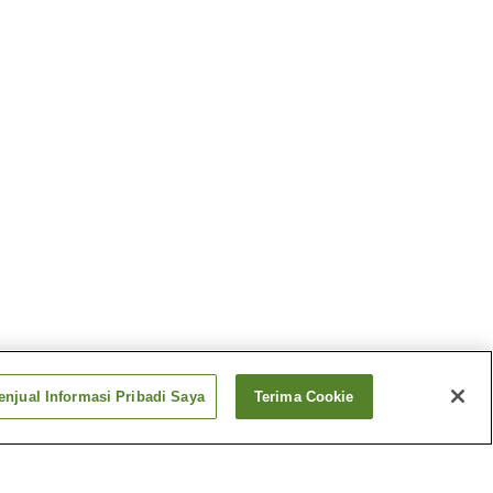
njual Informasi Pribadi Saya
Terima Cookie
Stasiun Shinmei