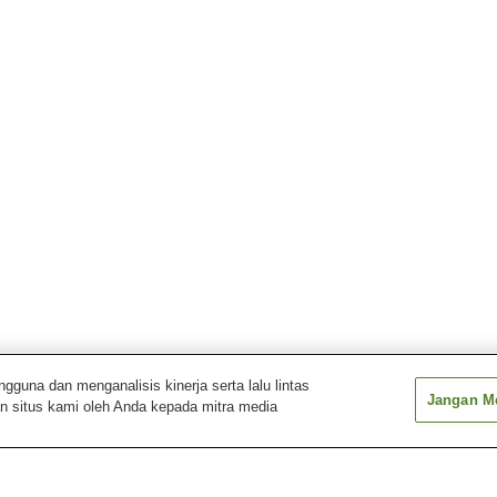
una dan menganalisis kinerja serta lalu lintas
Jangan Me
n situs kami oleh Anda kepada mitra media
Stasiun Nishisabae
Stasiun Nishiyama-Koen
Stasiun Sabae