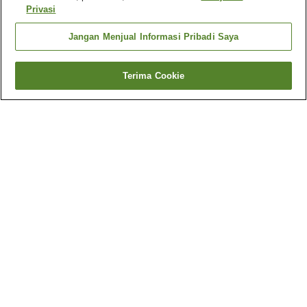
Privasi
Jangan Menjual Informasi Pribadi Saya
Terima Cookie
Kembali
1 akomodasi
Mengapa Anda melihat hasil ini