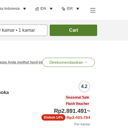
sa Indonesia
IDN
IDR
r kamar
•
1
kamar
Cari
Direkomendasikan
apa Anda melihat hasil ini
4.2
uoka
Seasonal Sale
Flash Voucher
Rp2.891.491
~
Rp3.401.754
Diskon
14%
Per kamar