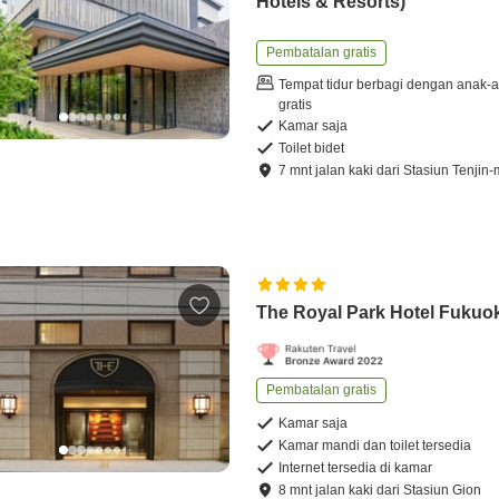
Hotels & Resorts)
Pembatalan gratis
Tempat tidur berbagi dengan anak-
gratis
Kamar saja
Toilet bidet
7
mnt
jalan kaki
dari
Stasiun Tenjin
The Royal Park Hotel Fukuo
Pembatalan gratis
Kamar saja
Kamar mandi dan toilet tersedia
Internet tersedia di kamar
8
mnt
jalan kaki
dari
Stasiun Gion