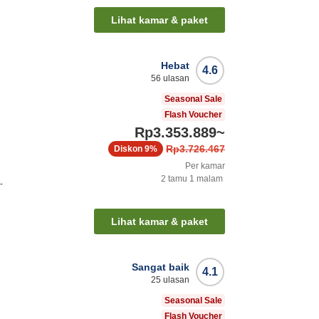
Lihat kamar & paket
Hebat
4.6
56
ulasan
Seasonal Sale
Flash Voucher
Rp3.353.889
~
Rp3.726.467
Diskon
9%
Per kamar
2
tamu
1
malam
-
Lihat kamar & paket
Sangat baik
4.1
25
ulasan
Seasonal Sale
Flash Voucher