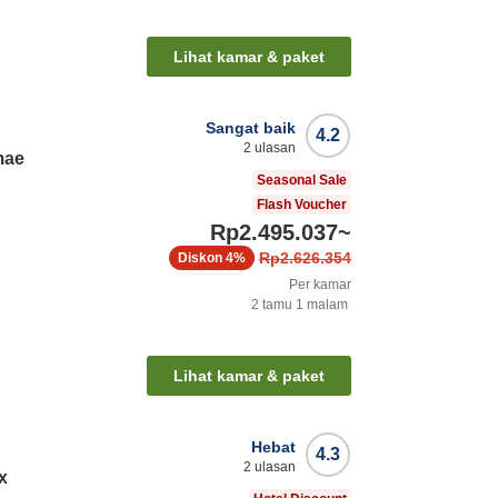
Lihat kamar & paket
Sangat baik
4.2
2
ulasan
mae
Seasonal Sale
Flash Voucher
Rp2.495.037
~
Rp2.626.354
Diskon
4%
Per kamar
2
tamu
1
malam
Lihat kamar & paket
Hebat
4.3
2
ulasan
x