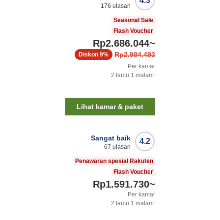
4.3
176
ulasan
Seasonal Sale
Flash Voucher
Rp2.686.044
~
Rp2.984.493
Diskon
9%
Per kamar
2
tamu
1
malam
Lihat kamar & paket
Sangat baik
4.2
67
ulasan
Penawaran spesial Rakuten
Flash Voucher
Rp1.591.730
~
Per kamar
2
tamu
1
malam