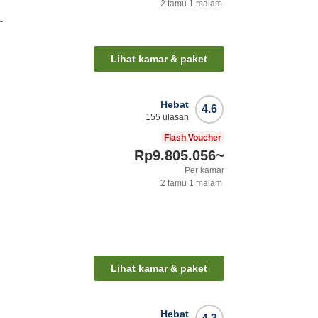
2
tamu
1
malam
-
Lihat kamar & paket
Hebat
4.6
155
ulasan
Flash Voucher
Rp9.805.056
~
Per kamar
2
tamu
1
malam
Lihat kamar & paket
Hebat