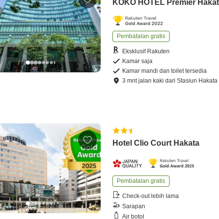
KOKO HOTEL Premier Haka
Pembatalan gratis
Eksklusif Rakuten
Kamar saja
Kamar mandi dan toilet tersedia
3
mnt
jalan kaki
dari
Stasiun Hakata
Hotel Clio Court Hakata
Pembatalan gratis
Check-out lebih lama
Sarapan
Air botol