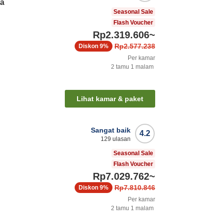
ta
Seasonal Sale
Flash Voucher
Rp2.319.606
~
Rp2.577.238
Diskon
9%
Per kamar
2
tamu
1
malam
Lihat kamar & paket
Sangat baik
4.2
129
ulasan
Seasonal Sale
Flash Voucher
Rp7.029.762
~
Rp7.810.846
Diskon
9%
Per kamar
2
tamu
1
malam