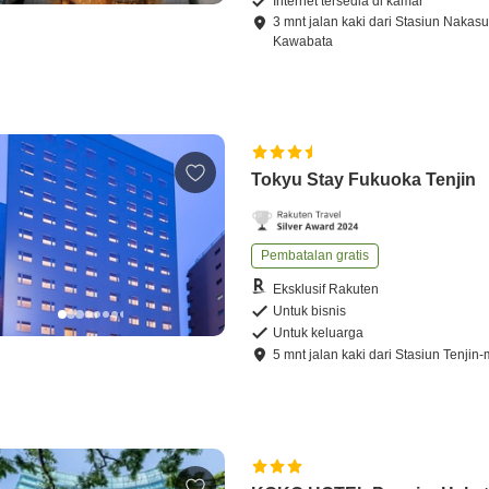
Internet tersedia di kamar
3
mnt
jalan kaki
dari
Stasiun Nakasu
Kawabata
Tokyu Stay Fukuoka Tenjin
Pembatalan gratis
Eksklusif Rakuten
Untuk bisnis
Untuk keluarga
5
mnt
jalan kaki
dari
Stasiun Tenjin