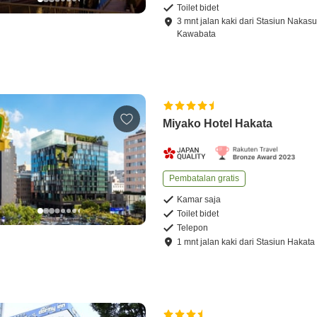
Toilet bidet
3
mnt
jalan kaki
dari
Stasiun Nakasu
Kawabata
Miyako Hotel Hakata
Pembatalan gratis
Kamar saja
Toilet bidet
Telepon
1
mnt
jalan kaki
dari
Stasiun Hakata