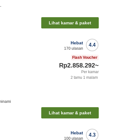
-
Lihat kamar & paket
Hebat
4.4
170
ulasan
Flash Voucher
Rp2.858.292
~
Per kamar
2
tamu
1
malam
-minami
Lihat kamar & paket
Hebat
4.3
100
ulasan