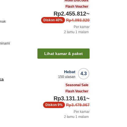
Hotel Discount
Flash Voucher
Rp2.455.812
~
Rp4.093.020
Diskon
40%
anak
Per kamar
2
tamu
1
malam
-minami
Lihat kamar & paket
Hebat
4.3
150
ulasan
ka
Seasonal Sale
Flash Voucher
Rp3.131.161
~
Rp3.479.067
Diskon
9%
Per kamar
2
tamu
1
malam