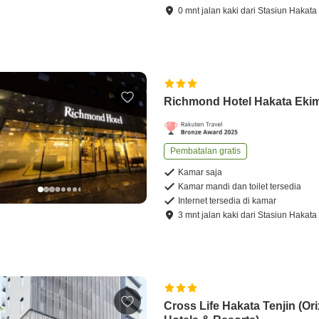
0
mnt
jalan kaki
dari
Stasiun Hakata
Richmond Hotel Hakata Eki
Pembatalan gratis
Kamar saja
Kamar mandi dan toilet tersedia
Internet tersedia di kamar
3
mnt
jalan kaki
dari
Stasiun Hakata
Cross Life Hakata Tenjin (Ori