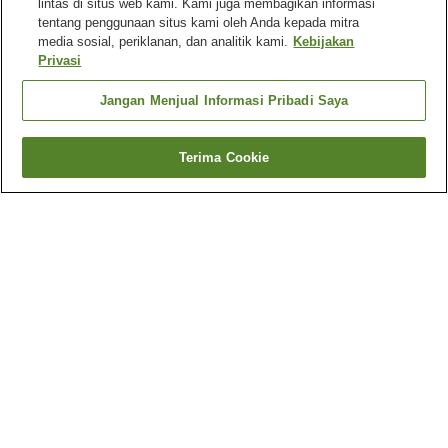
lintas di situs web kami. Kami juga membagikan informasi
tentang penggunaan situs kami oleh Anda kepada mitra
media sosial, periklanan, dan analitik kami.
Kebijakan
Privasi
Jangan Menjual Informasi Pribadi Saya
Terima Cookie
Kembali
250
akomodasi
Mengapa Anda melihat hasil ini