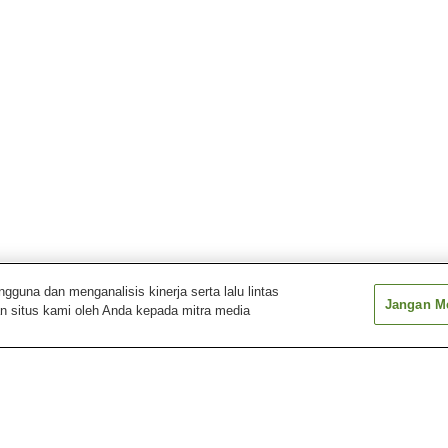
una dan menganalisis kinerja serta lalu lintas
Jangan Me
n situs kami oleh Anda kepada mitra media
a
Stasiun Befu
Stasiun Chayama
Stasiun Chihaya
Stasiun Fukkodai-mae
Stasiun Fukudai-mae
Stasiun Gion