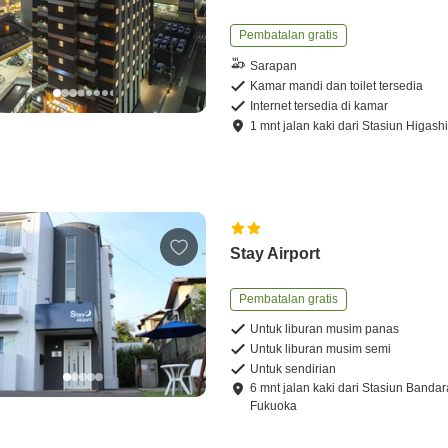
Pembatalan gratis
Sarapan
Kamar mandi dan toilet tersedia
Internet tersedia di kamar
1
mnt
jalan kaki
dari
Stasiun Higash
Stay Airport
Pembatalan gratis
Untuk liburan musim panas
Untuk liburan musim semi
Untuk sendirian
6
mnt
jalan kaki
dari
Stasiun Bandar
Fukuoka