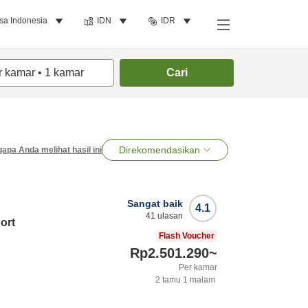
sa Indonesia
IDN
IDR
r kamar
•
1
kamar
Cari
Direkomendasikan
apa Anda melihat hasil ini
Sangat baik
4.1
41
ulasan
ort
Flash Voucher
Rp2.501.290
~
Per kamar
2
tamu
1
malam