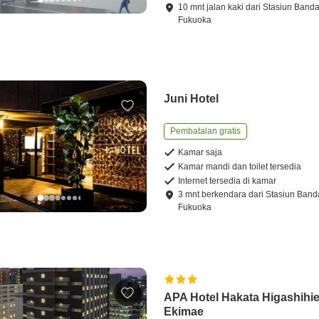
10
mnt
jalan kaki
dari
Stasiun Band
Fukuoka
Juni Hotel
Pembatalan gratis
Kamar saja
Kamar mandi dan toilet tersedia
Internet tersedia di kamar
3
mnt
berkendara
dari
Stasiun Band
Fukuoka
APA Hotel Hakata Higashihi
Ekimae