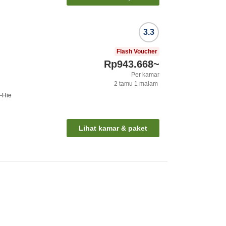
3.3
Flash Voucher
Rp943.668
~
Per kamar
2
tamu
1
malam
i-Hie
Lihat kamar & paket