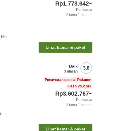
Rp1.773.642
~
Per kamar
2
tamu
1
malam
i-Hie
Lihat kamar & paket
Baik
3.8
3
ulasan
Penawaran spesial Rakuten
Flash Voucher
Rp3.602.767
~
Per kamar
2
tamu
1
malam
a
Lihat kamar & paket