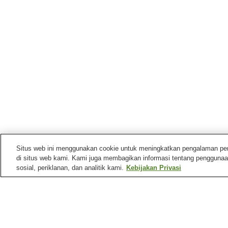
Situs web ini menggunakan cookie untuk meningkatkan pengalaman pengg
di situs web kami. Kami juga membagikan informasi tentang penggunaa
sosial, periklanan, dan analitik kami.
Kebijakan Privasi
Stasiun kereta di
Kota Fukuoka
Stasiun Akasaka
Stasiun Bandara Fukuok
Stasiun Doi (Fukuoka)
Stasiun Fujisaki