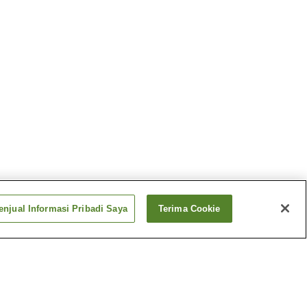
njual Informasi Pribadi Saya
Terima Cookie
Stasiun
Chiyokenchoguchi
Stasiun Gofukumachi