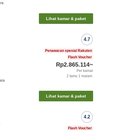
ara
Lihat kamar & paket
4.7
Penawaran spesial Rakuten
Flash Voucher
Rp2.865.114
~
Per kamar
2
tamu
1
malam
ara
Lihat kamar & paket
4.2
e
Flash Voucher