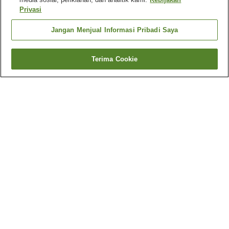
Privasi
Jangan Menjual Informasi Pribadi Saya
Terima Cookie
Kembali
44
akomodasi
Mengapa Anda melihat hasil ini