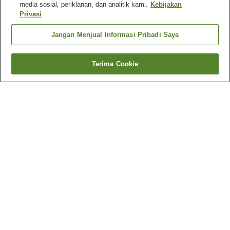
media sosial, periklanan, dan analitik kami.
Kebijakan
Privasi
Jangan Menjual Informasi Pribadi Saya
Terima Cookie
Kembali
167
akomodasi
Mengapa Anda melihat hasil ini