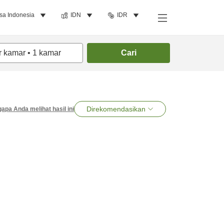
sa Indonesia
IDN
IDR
r kamar
•
1
kamar
Cari
Direkomendasikan
apa Anda melihat hasil ini