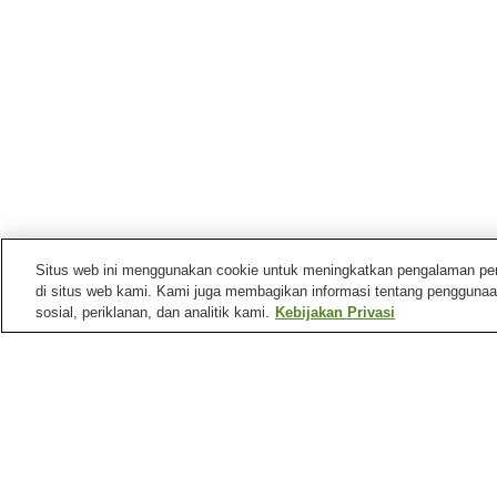
Situs web ini menggunakan cookie untuk meningkatkan pengalaman pengg
di situs web kami. Kami juga membagikan informasi tentang penggunaa
sosial, periklanan, dan analitik kami.
Kebijakan Privasi
Stasiun kereta di
Kota Yukuhashi
Stasiun Imagawa Kappa
Stasiun Minami-
Yukuhashi
Stasiun Yukuhashi
Beranda
Jepang
Fukuoka
Kota Yukuhashi