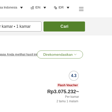
sa Indonesia
IDN
IDR
r kamar
•
1
kamar
Cari
Direkomendasikan
apa Anda melihat hasil ini
4.3
Flash Voucher
Rp3.075.232
~
Per kamar
2
tamu
1
malam