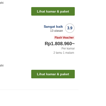
shi
Lihat kamar & paket
Sangat baik
3.9
13
ulasan
Flash Voucher
Rp1.808.960
~
Per kamar
2
tamu
1
malam
shi
Lihat kamar & paket