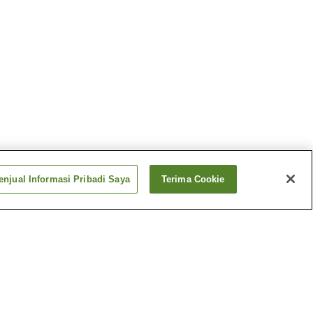
njual Informasi Pribadi Saya
Terima Cookie
mbaru
Stasiun Toyotsu