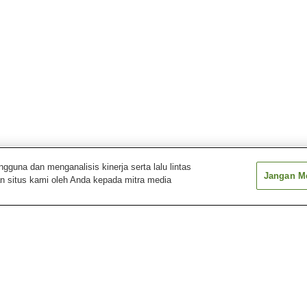
una dan menganalisis kinerja serta lalu lintas
Jangan Me
n situs kami oleh Anda kepada mitra media
Stasiun Miyakoizumi
Stasiun Reiwa-Costa-
Stasiun Shinde
Yukuhashi
Stasiun Reiwa-Costa-Yukuhashi