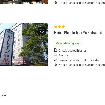
0
mnt
jalan kaki
dari
Stasiun Yukuha
Hotel Route-Inn Yukuhashi
Pembatalan gratis
Check-out lebih lama
Sarapan
Kamar mandi dan toilet tersedia
6
mnt
jalan kaki
dari
Stasiun Yukuha
dasi