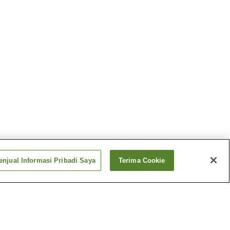
njual Informasi Pribadi Saya
Terima Cookie
Panas
Pemandian Air Panas
Genkai Satsuki
Panas
Pemandian Air Panas
asa-no-
Kubote