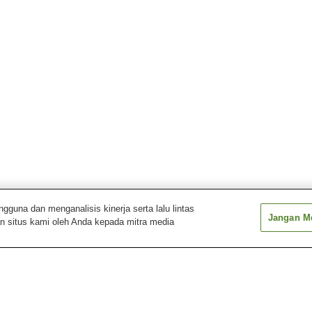
una dan menganalisis kinerja serta lalu lintas
Jangan Me
n situs kami oleh Anda kepada mitra media
Pemandian Air Panas
Pemandian Air Panas
Pemandian Air 
Chikugogawa
Funagoya
Futsukaichi
Pemandian Air Panas
Pemandian Air Panas
Pemandian Air 
Hisayama
Katanose
Kenko Land Mik