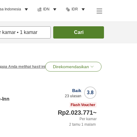
sa Indonesia
IDN
IDR
r kamar
•
1
kamar
Cari
Direkomendasikan
apa Anda melihat hasil ini
Baik
3.8
23
ulasan
-Inn
Flash Voucher
Rp2.023.771
~
Per kamar
2
tamu
1
malam