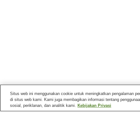
Situs web ini menggunakan cookie untuk meningkatkan pengalaman pengg
di situs web kami. Kami juga membagikan informasi tentang penggunaa
sosial, periklanan, dan analitik kami.
Kebijakan Privasi
Mata air panas di
Fukuoka
Hakuto Onsen
Mutsumon Onsen
Pemandian Air Panas
Pemandian Air Panas
Hakata
Harazuru