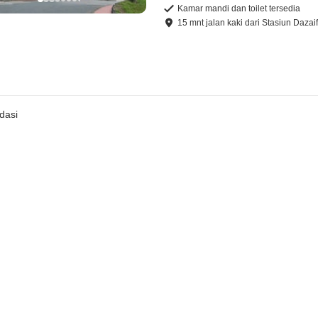
Kamar mandi dan toilet tersedia
15
mnt
jalan kaki
dari
Stasiun Dazai
dasi