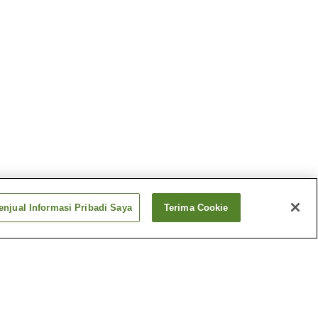
njual Informasi Pribadi Saya
Terima Cookie
Panas
Pemandian Air Panas
Baba-no-Yu
Panas
Pemandian Air Panas
Dake