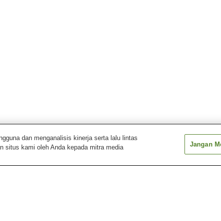
una dan menganalisis kinerja serta lalu lintas
Jangan Me
n situs kami oleh Anda kepada mitra media
zu
Pemandian Air Panas
Pemandian Air Panas
Pemandian Air 
Anabara
Atsushio
Azuki
Pemandian Air Panas
Pemandian Air Panas
Pemandian Air 
Bandai Sanroku
Bandaisan
Bobata