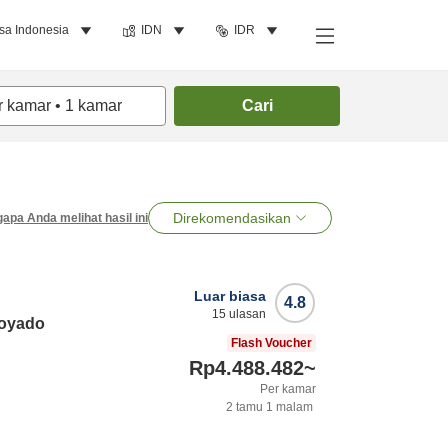
sa Indonesia
IDN
IDR
r kamar
•
1
kamar
Cari
Direkomendasikan
apa Anda melihat hasil ini
Luar biasa
4.8
15
ulasan
noyado
Flash Voucher
Rp4.488.482
~
Per kamar
2
tamu
1
malam