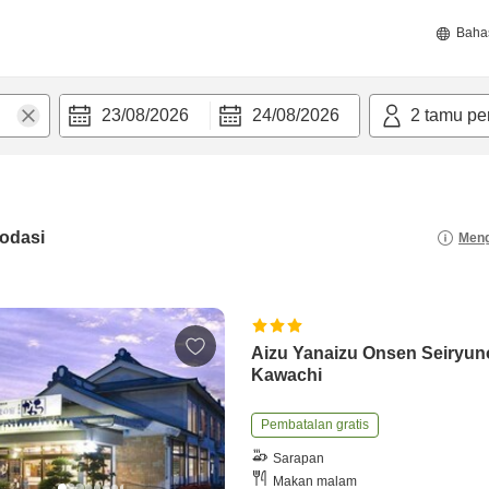
Baha
23/08/2026
24/08/2026
2
tamu pe
odasi
Meng
Aizu Yanaizu Onsen Seiryu
Kawachi
Pembatalan gratis
Sarapan
Makan malam