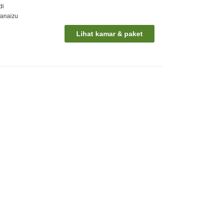
di
Yanaizu
Lihat kamar & paket