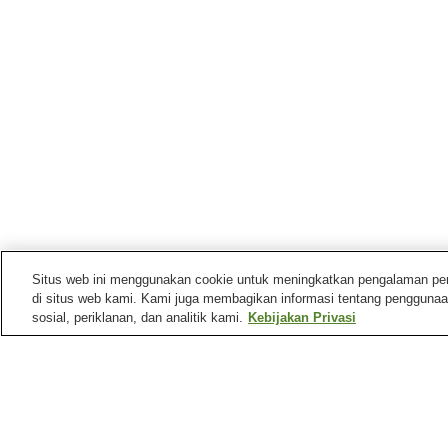
Situs web ini menggunakan cookie untuk meningkatkan pengalaman pengg
di situs web kami. Kami juga membagikan informasi tentang penggunaa
sosial, periklanan, dan analitik kami.
Kebijakan Privasi
Mata air panas di
Fukushima
Pemandian Air Panas Aizu
Pemandian Air Panas Ai
Ashinomaki
Yunokami
Pemandian Air Panas
Pemandian Air Panas
Bandai
Bandai Atami