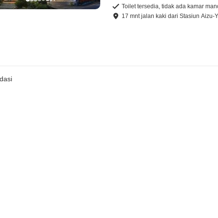
Toilet tersedia, tidak ada kamar man
17
mnt
jalan kaki
dari
Stasiun Aizu-
dasi