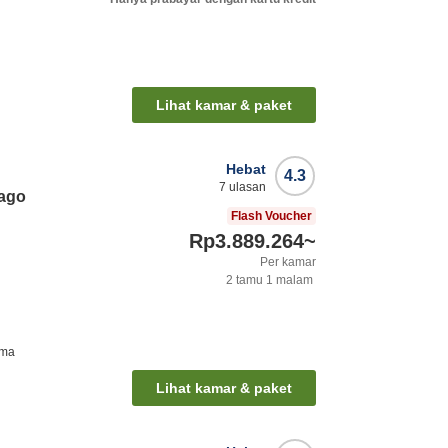
Lihat kamar & paket
Hebat
4.3
7
ulasan
wago
Flash Voucher
Rp3.889.264
~
Per kamar
2
tamu
1
malam
ama
Lihat kamar & paket