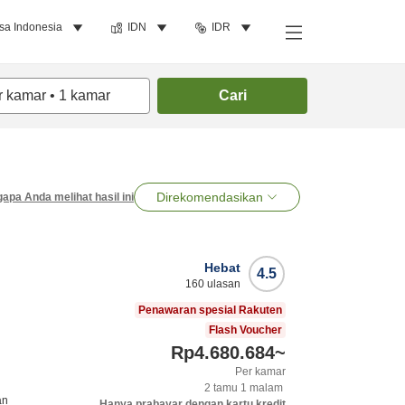
sa Indonesia
IDN
IDR
r kamar
•
1
kamar
Cari
Direkomendasikan
apa Anda melihat hasil ini
Hebat
4.5
160
ulasan
Penawaran spesial Rakuten
Flash Voucher
Rp4.680.684
~
Per kamar
2
tamu
1
malam
an
Hanya prabayar dengan kartu kredit