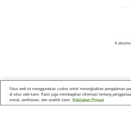
4
akomo
Situs web ini menggunakan cookie untuk meningkatkan pengalaman pengg
di situs web kami. Kami juga membagikan informasi tentang penggunaa
sosial, periklanan, dan analitik kami.
Kebijakan Privasi
Tempat menarik di
Desa Shirakawa
Air Terjun Shiramizu
Permukiman Ogimachi