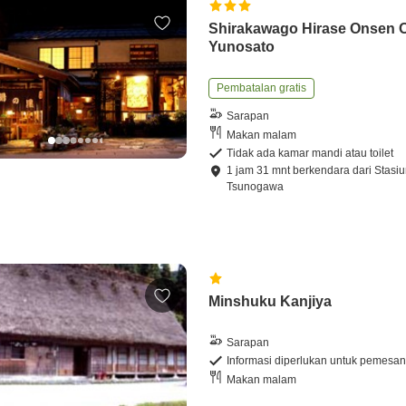
Shirakawago Hirase Onsen 
Yunosato
Pembatalan gratis
Sarapan
Makan malam
Tidak ada kamar mandi atau toilet
1
jam
31
mnt
berkendara
dari
Stasi
Tsunogawa
Minshuku Kanjiya
Sarapan
Informasi diperlukan untuk pemesa
Makan malam