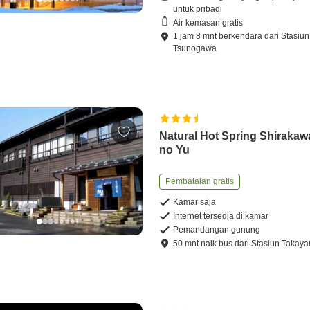
untuk pribadi
Air kemasan gratis
1
jam
8
mnt
berkendara
dari
Stasiun
Tsunogawa
Natural Hot Spring Shiraka
no Yu
Pembatalan gratis
Kamar saja
Internet tersedia di kamar
Pemandangan gunung
50
mnt
naik bus
dari
Stasiun Takay