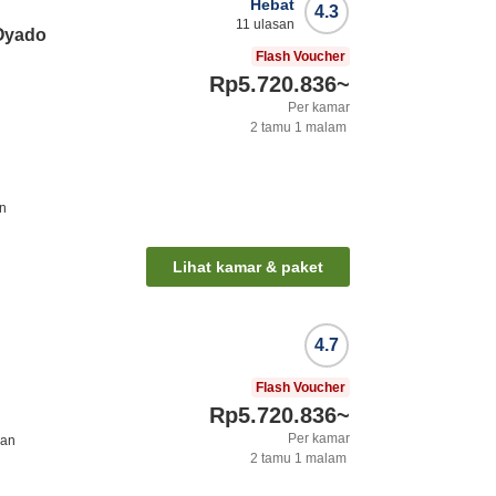
Hebat
4.3
11
ulasan
Oyado
Flash Voucher
Rp5.720.836
~
Per kamar
2
tamu
1
malam
un
Lihat kamar & paket
4.7
Flash Voucher
Rp5.720.836
~
Per kamar
nan
2
tamu
1
malam