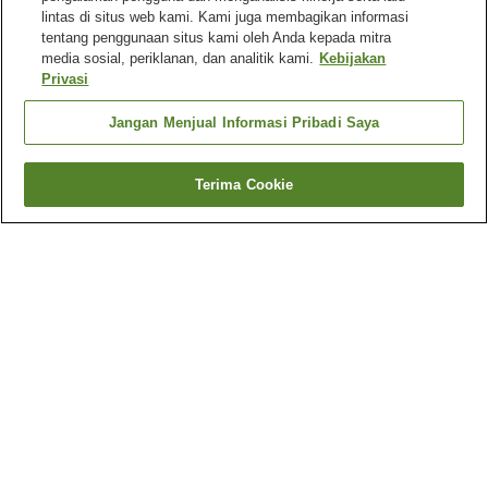
lintas di situs web kami. Kami juga membagikan informasi
tentang penggunaan situs kami oleh Anda kepada mitra
media sosial, periklanan, dan analitik kami.
Kebijakan
Privasi
Jangan Menjual Informasi Pribadi Saya
Terima Cookie
Kembali
3
akomodasi
Mengapa Anda melihat hasil ini