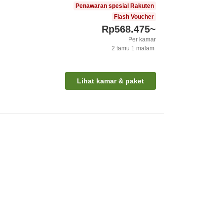
Penawaran spesial Rakuten
Flash Voucher
Rp568.475
~
Per kamar
2
tamu
1
malam
Lihat kamar & paket