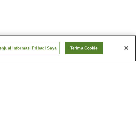
njual Informasi Pribadi Saya
Terima Cookie
yujo-Mae
Stasiun Maruyamashita
ryu
Stasiun Shimo-Shinden
Lebih banyak
Yukari
Taman Hiburan
Kiryugaoka