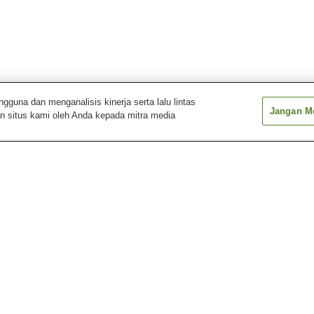
una dan menganalisis kinerja serta lalu lintas
Jangan Me
n situs kami oleh Anda kepada mitra media
Stasiun Higashi-Nikkawa
Stasiun Kiryu
Stasiun Kiryu-k
Stasiun Niisato
Stasiun Nikkawa
Stasiun Nishi-Ki
Museum Kennen
Museum Seni Okawa
Museum Tekstil 
Memorial