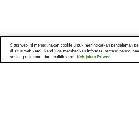
Situs web ini menggunakan cookie untuk meningkatkan pengalaman pengg
di situs web kami. Kami juga membagikan informasi tentang penggunaa
sosial, periklanan, dan analitik kami.
Kebijakan Privasi
Stasiun kereta di
Kota Kiryu
Stasiun Aioi
Stasiun Fujiyamashita
Stasiun Mizunuma
Stasiun Motojuku
Tempat menarik di
Kota Kiryu
Balai Kiryu Meiji
Kebun Binatang
Kiryugaoka