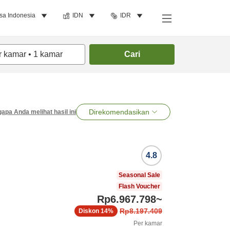
sa Indonesia
IDN
IDR
r kamar
•
1
kamar
Cari
Direkomendasikan
apa Anda melihat hasil ini
4.8
Seasonal Sale
Flash Voucher
Rp6.967.798
~
Rp8.197.409
Diskon
14%
Per kamar