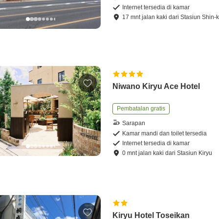
Internet tersedia di kamar
17
mnt
jalan kaki
dari
Stasiun Shin-k
Niwano Kiryu Ace Hotel
Pembatalan gratis
Sarapan
Kamar mandi dan toilet tersedia
Internet tersedia di kamar
0
mnt
jalan kaki
dari
Stasiun Kiryu
Kiryu Hotel Toseikan