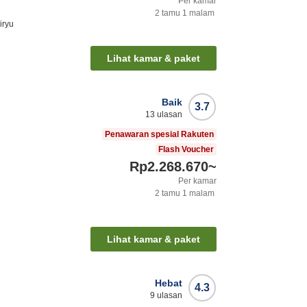
Per kamar
2
tamu
1
malam
iryu
Lihat kamar & paket
Baik
3.7
13
ulasan
Penawaran spesial Rakuten
Flash Voucher
Rp2.268.670
~
Per kamar
2
tamu
1
malam
Lihat kamar & paket
Hebat
4.3
9
ulasan