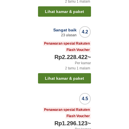
2
tamu
1
malam
Lihat kamar & paket
Sangat baik
4.2
23
ulasan
Penawaran spesial Rakuten
Flash Voucher
Rp2.228.422
~
Per kamar
2
tamu
1
malam
Lihat kamar & paket
4.5
Penawaran spesial Rakuten
Flash Voucher
Rp1.296.123
~