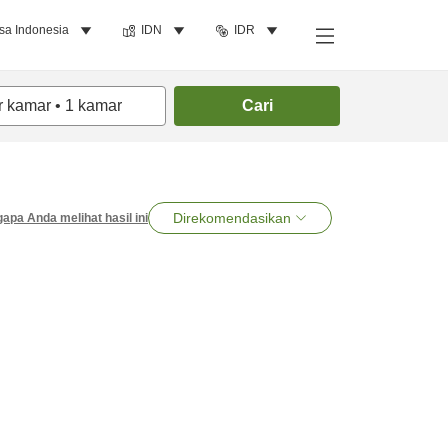
sa Indonesia
IDN
IDR
r kamar
•
1
kamar
Cari
Direkomendasikan
apa Anda melihat hasil ini