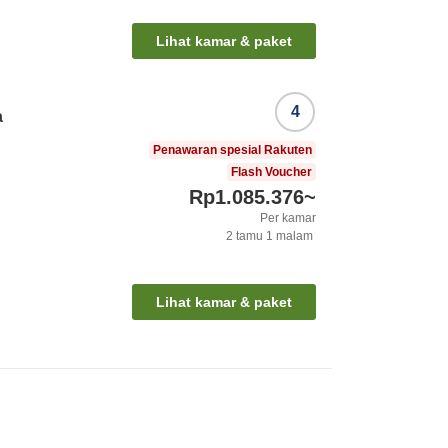
Lihat kamar & paket
4
a
Penawaran spesial Rakuten
Flash Voucher
Rp1.085.376
~
Per kamar
2
tamu
1
malam
Lihat kamar & paket