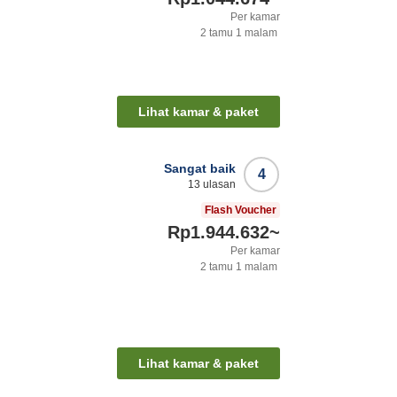
Per kamar
2
tamu
1
malam
Lihat kamar & paket
Sangat baik
4
13
ulasan
Flash Voucher
Rp1.944.632
~
Per kamar
2
tamu
1
malam
Lihat kamar & paket