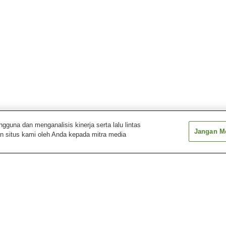
una dan menganalisis kinerja serta lalu lintas
Jangan Me
n situs kami oleh Anda kepada mitra media
Stasiun Kizaki
Stasiun Niragawa
Stasiun Ota
Stasiun Yabuzuka