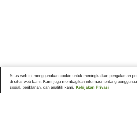
Situs web ini menggunakan cookie untuk meningkatkan pengalaman pengg
di situs web kami. Kami juga membagikan informasi tentang penggunaa
sosial, periklanan, dan analitik kami.
Kebijakan Privasi
Stasiun kereta di
Kota Ota
Stasiun Hosoya
Stasiun Jiroembashi
Stasiun Sanmaibashi
Stasiun Serada
Tempat menarik di
Kota Ota