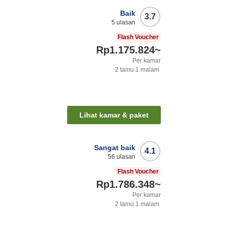
Baik
3.7
5
ulasan
Flash Voucher
Rp1.175.824
~
Per kamar
2
tamu
1
malam
Lihat kamar & paket
Sangat baik
4.1
56
ulasan
Flash Voucher
Rp1.786.348
~
Per kamar
2
tamu
1
malam