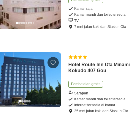
Kamar saja
Kamar mandi dan toilet tersedia
TV
7
mnt
jalan kaki
dari
Stasiun Ota
Hotel Route-Inn Ota Minami
Kokudo 407 Gou
Pembatalan gratis
Sarapan
Kamar mandi dan toilet tersedia
Internet tersedia di kamar
25
mnt
jalan kaki
dari
Stasiun Ota