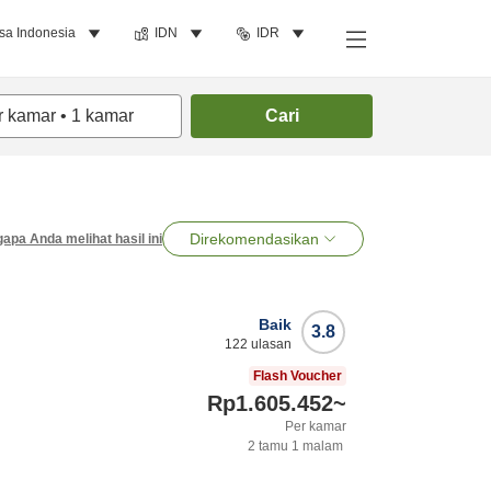
sa Indonesia
IDN
IDR
r kamar
•
1
kamar
Cari
Direkomendasikan
apa Anda melihat hasil ini
Baik
3.8
122
ulasan
Flash Voucher
Rp1.605.452
~
Per kamar
2
tamu
1
malam