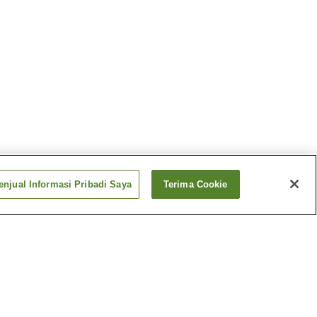
njual Informasi Pribadi Saya
Terima Cookie
Stasiun Ryumai