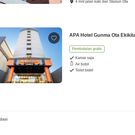
4
mnt
jalan kaki
dari
Stasiun Ota
APA Hotel Gunma Ota Ekikit
Pembatalan gratis
Kamar saja
Air botol
Toilet bidet
dasi