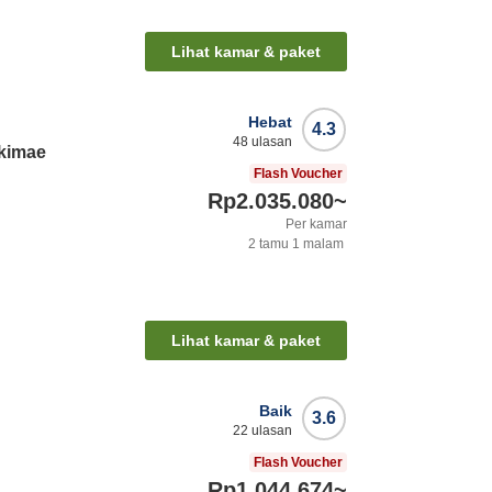
Lihat kamar & paket
Hebat
4.3
48
ulasan
Ekimae
Flash Voucher
Rp2.035.080
~
Per kamar
2
tamu
1
malam
Lihat kamar & paket
Baik
3.6
22
ulasan
Flash Voucher
Rp1.044.674
~