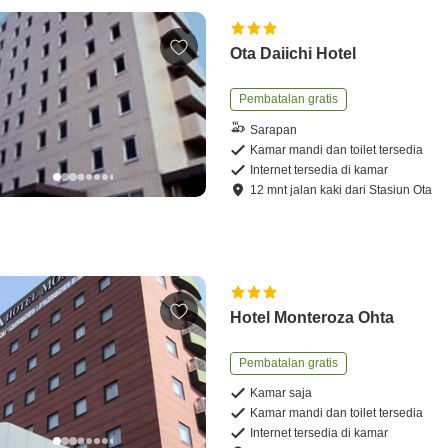
Ota Daiichi Hotel
Pembatalan gratis
Sarapan
Kamar mandi dan toilet tersedia
Internet tersedia di kamar
12
mnt
jalan kaki
dari
Stasiun Ota
Hotel Monteroza Ohta
Pembatalan gratis
Kamar saja
Kamar mandi dan toilet tersedia
Internet tersedia di kamar