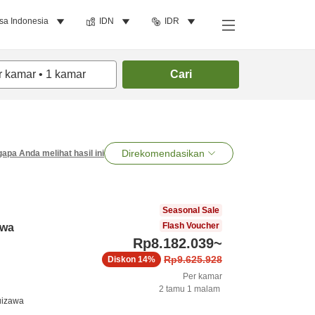
sa Indonesia
IDN
IDR
r kamar
•
1
kamar
Cari
Direkomendasikan
apa Anda melihat hasil ini
Seasonal Sale
Flash Voucher
awa
Rp8.182.039
~
Rp9.625.928
Diskon
14%
Per kamar
2
tamu
1
malam
uizawa