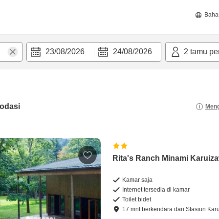
Baha
23/08/2026
24/08/2026
2
tamu pe
odasi
Meng
Rita's Ranch Minami Karuiz
Kamar saja
Internet tersedia di kamar
Toilet bidet
17
mnt
berkendara
dari
Stasiun Kar