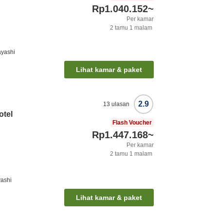
Rp1.040.152
~
Per kamar
2
tamu
1
malam
ayashi
Lihat kamar & paket
2.9
13
ulasan
otel
Flash Voucher
Rp1.447.168
~
Per kamar
2
tamu
1
malam
yashi
Lihat kamar & paket