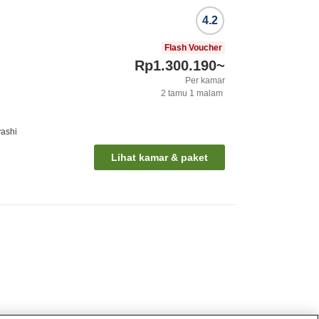
4.2
Flash Voucher
Rp1.300.190
~
Per kamar
2
tamu
1
malam
yashi
Lihat kamar & paket