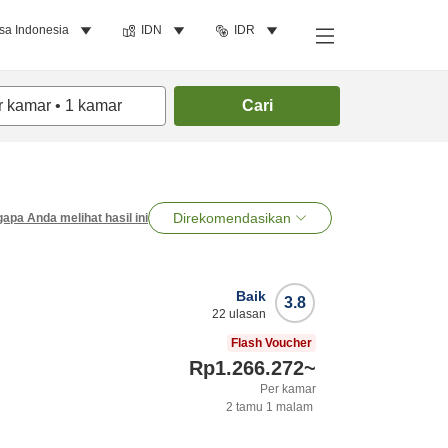
sa Indonesia
IDN
IDR
r kamar
•
1
kamar
Cari
Direkomendasikan
apa Anda melihat hasil ini
Baik
3.8
22
ulasan
Flash Voucher
Rp1.266.272
~
Per kamar
2
tamu
1
malam