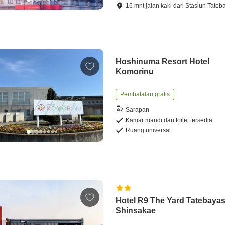
16
mnt
jalan kaki
dari
Stasiun Tateb
Hoshinuma Resort Hotel
Komorinu
Pembatalan gratis
Sarapan
Kamar mandi dan toilet tersedia
Ruang universal
Hotel R9 The Yard Tatebayas
Shinsakae