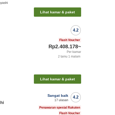
ayashi
Lihat kamar & paket
4.2
Flash Voucher
Rp2.408.178
~
Per kamar
2
tamu
1
malam
Lihat kamar & paket
Sangat baik
4.2
17
ulasan
hi
Penawaran spesial Rakuten
Flash Voucher